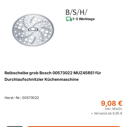
1-3 Werktage
Reibscheibe grob Bosch 00573022 MUZ45RS1 für
Durchlaufschnitzler Küchenmaschine
Herst.-Nr.: 00573022
9,08 €
inkl. MwSt.
+ Versand ab 6,95 €