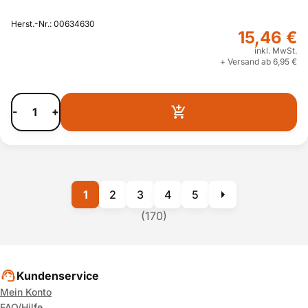
Herst.-Nr.: 00634630
15,46 €
inkl. MwSt.
+ Versand ab 6,95 €
-
+
1
2
3
4
5
(170)
Kundenservice
Mein Konto
FAQ/Hilfe