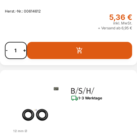
Herst.-Nr.: 00614612
5,36 €
inkl. MwSt.
+ Versand ab 6,95 €
-
+
1-3 Werktage