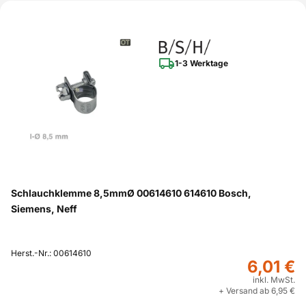
1-3 Werktage
Schlauchklemme 8,5mmØ 00614610 614610 Bosch,
Siemens, Neff
Herst.-Nr.: 00614610
6,01 €
inkl. MwSt.
+ Versand ab 6,95 €