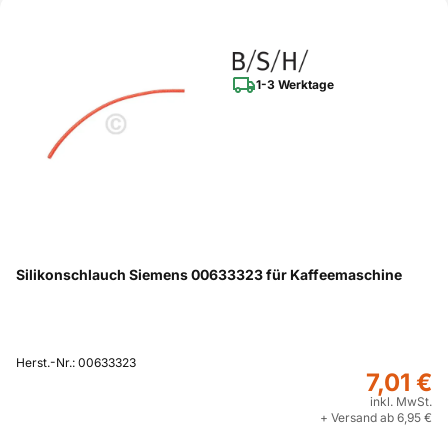
1-3 Werktage
Silikonschlauch Siemens 00633323 für Kaffeemaschine
Herst.-Nr.: 00633323
7,01 €
inkl. MwSt.
+ Versand ab 6,95 €