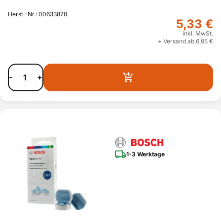
Herst.-Nr.: 00633878
5,33 €
inkl. MwSt.
+ Versand ab 6,95 €
-
+
1-3 Werktage