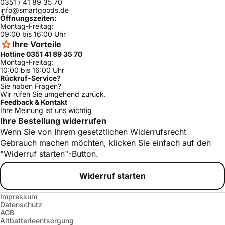
Bosch
ja
0351 / 41 89 35 70
07
info@smartgoods.de
Öffnungszeiten:
TES71221RW/
Bosch
ja
Montag-Freitag:
01
09:00 bis 16:00 Uhr
TES70159CH/
Ihre Vorteile
Bosch
ja
14
Hotline 0351 41 89 35 70
Montag-Freitag:
TES50658DE/
Bosch
ja
10:00 bis 16:00 Uhr
12
Rückruf-Service?
Sie haben Fragen?
TCA7159DE/9
Bosch
ja
Wir rufen Sie umgehend zurück.
4
Feedback & Kontakt
Ihre Meinung ist uns wichtig
TES60759DE/
Bosch
ja
03
Ihre Bestellung widerrufen
Wenn Sie von Ihrem gesetztlichen Widerrufsrecht
TES70159CH/
Bosch
ja
10
Gebrauch machen möchten, klicken Sie einfach auf den
"Widerruf starten"-Button.
TES70358DE/
Bosch
ja
11
Widerruf starten
TES51521RW/
Bosch
ja
03
Impressum
TCC78K751A/
Bosch
ja
Datenschutz
07
AGB
Altbatterieentsorgung
TCC78K751B/