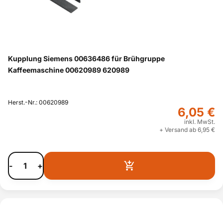
TES51551DE/0
Bosch
ja
2
TES60351DE/
Bosch
ja
03
Kupplung Siemens 00636486 für Brühgruppe
TES70621RW/
Bosch
ja
13
Kaffeemaschine 00620989 620989
TES71621RW/
Bosch
ja
22
Herst.-Nr.: 00620989
TES713F1DE/2
Bosch
ja
6,05 €
4
inkl. MwSt.
TES713F1DE/2
Bosch
ja
+ Versand ab 6,95 €
3
Bosch
TCA73F1/03
ja
Bosch
TCA7601/92
ja
-
+
TES556M1RU/
Bosch
ja
15
TES70621RW/
Bosch
ja
10