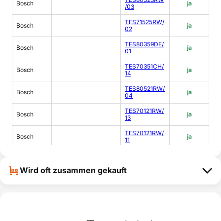
Bosch
ja
/03
TES71525RW/
Bosch
ja
02
TES80359DE/
Bosch
ja
01
TES70351CH/
Bosch
ja
14
TES80521RW/
Bosch
ja
04
TES70121RW/
Bosch
ja
13
TES70121RW/
Bosch
ja
11
TCA7351DE/0
Bosch
ja
4
Wird oft zusammen gekauft
TCA7121RW/9
Bosch
ja
4
TCA7121RW/0
Bosch
ja
4