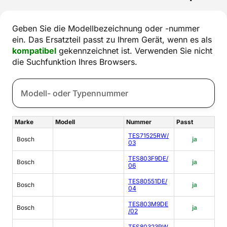
Geben Sie die Modellbezeichnung oder -nummer
ein. Das Ersatzteil passt zu Ihrem Gerät, wenn es als
kompatibel
gekennzeichnet ist. Verwenden Sie nicht
die Suchfunktion Ihres Browsers.
Marke
Modell
Nummer
Passt
TES71525RW/
Bosch
ja
03
TES803F9DE/
Bosch
ja
06
TES80551DE/
Bosch
ja
04
TES803M9DE
Bosch
ja
/02
TES80323RW