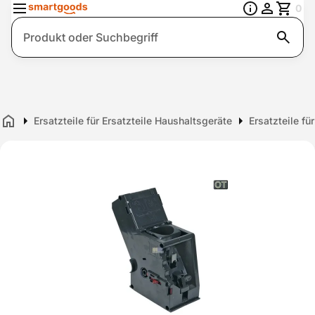
0
Suche
Ersatzteile für Ersatzteile Haushaltsgeräte
Ersatzteile f
Home