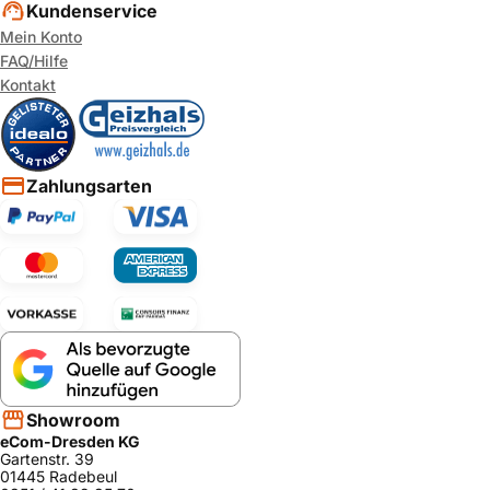
1
Kundenservice
Mein Konto
TES60351DE/
Bosch
ja
07
FAQ/Hilfe
Kontakt
TES70159CH/
Bosch
ja
13
TES70159DE/1
Bosch
ja
2
Zahlungsarten
TES70358DE/
Bosch
ja
13
TES71159DE/2
Bosch
ja
0
TES70121RW/
Bosch
ja
14
TCC78K751C/
Bosch
ja
08
TES80353DE/
Bosch
ja
08
Showroom
TES70159DE/1
eCom-Dresden KG
Bosch
ja
3
Gartenstr. 39
01445 Radebeul
TCC78K751B/