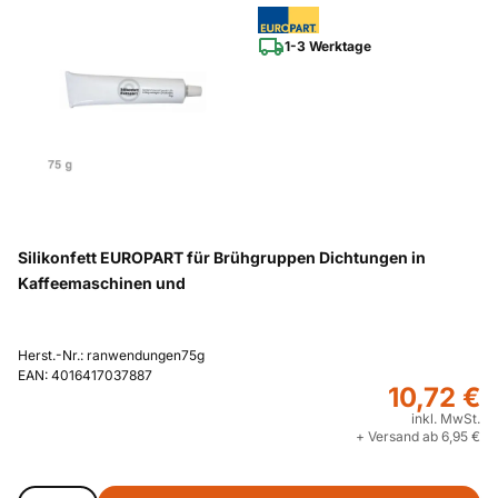
TES60329RW
Bosch
ja
/05
1-3 Werktage
TES60321RW/
Bosch
ja
05
TES559M1RU/
Bosch
ja
17
TES556M1RU/
Bosch
ja
17
Bosch
TCA73F1/04
ja
TES70621RW/
Bosch
ja
12
Silikonfett EUROPART für Brühgruppen Dichtungen in
Kaffeemaschinen und
TES70621RW/
Bosch
ja
14
TES60729RW
Bosch
ja
/05
Herst.-Nr.: ranwendungen75g
EAN: 4016417037887
TES556M1RU/
10,72 €
Bosch
ja
16
inkl. MwSt.
TES80521RW/
+ Versand ab 6,95 €
Bosch
ja
06
TES603F1DE/
Bosch
ja