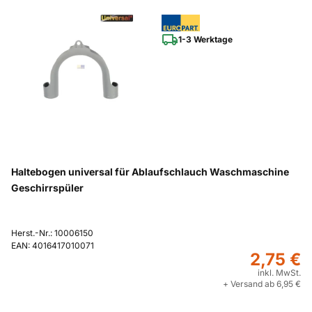
1-3 Werktage
Haltebogen universal für Ablaufschlauch Waschmaschine
Geschirrspüler
Herst.-Nr.: 10006150
EAN: 4016417010071
2,75 €
inkl. MwSt.
+ Versand ab 6,95 €