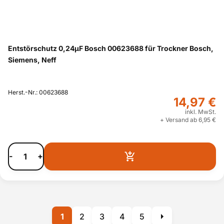
Entstörschutz 0,24µF Bosch 00623688 für Trockner Bosch,
Siemens, Neff
Herst.-Nr.: 00623688
14,97 €
inkl. MwSt.
+ Versand ab 6,95 €
-
+
1
2
3
4
5