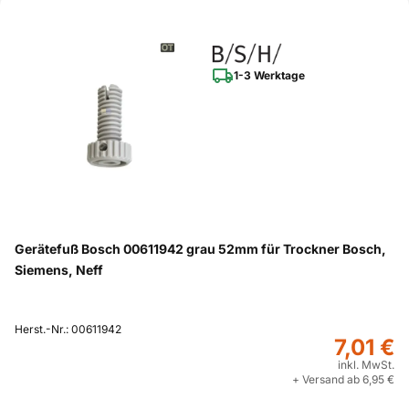
1-3 Werktage
Gerätefuß Bosch 00611942 grau 52mm für Trockner Bosch,
Siemens, Neff
Herst.-Nr.: 00611942
7,01 €
inkl. MwSt.
+ Versand ab 6,95 €