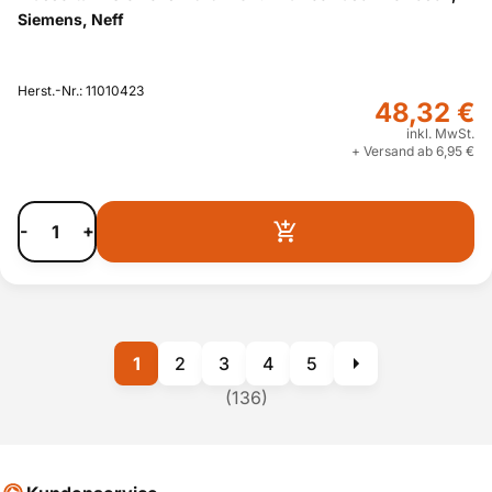
Siemens, Neff
Herst.-Nr.: 11010423
48,32 €
inkl. MwSt.
+ Versand ab 6,95 €
-
+
1
2
3
4
5
(136)