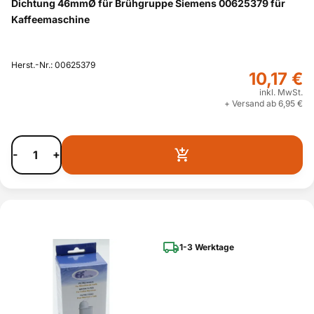
Dichtung 46mmØ für Brühgruppe Siemens 00625379 für
Kaffeemaschine
Herst.-Nr.: 00625379
10,17 €
inkl. MwSt.
+ Versand ab 6,95 €
-
+
1-3 Werktage