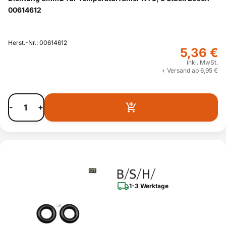
00614612
Herst.-Nr.: 00614612
5,36 €
inkl. MwSt.
+ Versand ab 6,95 €
-
+
1-3 Werktage