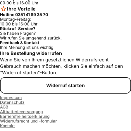
09:00 bis 16:00 Uhr
TES71353DE/
Bosch
ja
Ihre Vorteile
22
Hotline 0351 41 89 35 70
TES71321RW/
Montag-Freitag:
Bosch
ja
23
10:00 bis 16:00 Uhr
Rückruf-Service?
TES71321RW/
Sie haben Fragen?
Bosch
ja
24
Wir rufen Sie umgehend zurück.
Feedback & Kontakt
TES71159DE/2
Bosch
ja
Ihre Meinung ist uns wichtig
3
Ihre Bestellung widerrufen
TES50651DE/1
Wenn Sie von Ihrem gesetztlichen Widerrufsrecht
Bosch
ja
5
Gebrauch machen möchten, klicken Sie einfach auf den
TES70353DE/
"Widerruf starten"-Button.
Bosch
ja
12
TES50358DE/
Widerruf starten
Bosch
ja
10
TES50651DE/1
Impressum
Bosch
ja
6
Datenschutz
AGB
TES51553DE/
Altbatterieentsorgung
Bosch
ja
02
Barrierefreiheitserklärung
Widerrufsrecht und -formular
TES50358DE/
Bosch
ja
Kontakt
15