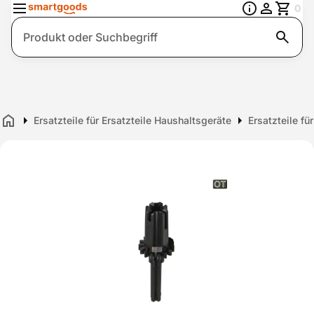
0
Suche
Ersatzteile für Ersatzteile Haushaltsgeräte
Ersatzteile f
Home