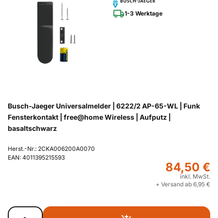
1-3 Werktage
Busch-Jaeger Universalmelder | 6222/2 AP-65-WL | Funk
Fensterkontakt | free@home Wireless | Aufputz |
basaltschwarz
Herst.-Nr.: 2CKA006200A0070
EAN: 4011395215593
84,50 €
inkl. MwSt.
+ Versand ab 6,95 €