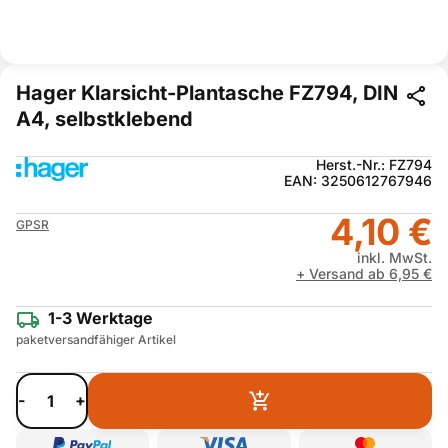
Hager Klarsicht-Plantasche FZ794, DIN
A4, selbstklebend
Herst.-Nr.: FZ794
EAN: 3250612767946
4,10 €
GPSR
inkl. MwSt.
+ Versand ab 6,95 €
1-3 Werktage
paketversandfähiger Artikel
-
+