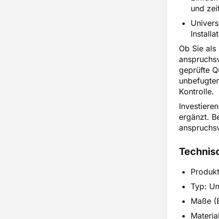
und zei
Univers
Installa
Ob Sie als
anspruchsv
geprüfte Qu
unbefugtem
Kontrolle.
Investiere
ergänzt. B
anspruchsvo
Technisc
Produk
Typ: Un
Maße (
Materia