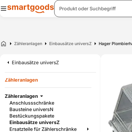
Suche
Zähleranlagen
Einbausätze universZ
Hager Plombierh
Home
Einbausätze universZ
Zähleranlagen
Zähleranlagen
Anschlussschränke
Bausteine universN
Bestückungspakete
Einbausätze universZ
Ersatzteile für Zählerschränke