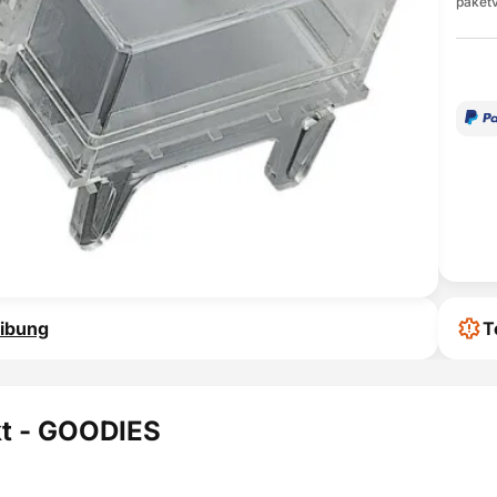
paketv
ibung
T
t - GOODIES