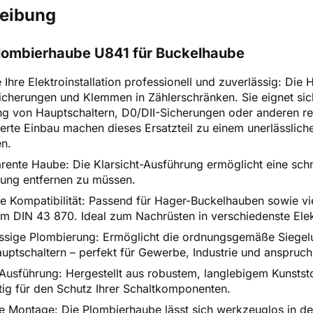
eibung
lombierhaube U841 für Buckelhaube
e Ihre Elektroinstallation professionell und zuverlässig: Di
Sicherungen und Klemmen in Zählerschränken. Sie eignet si
g von Hauptschaltern, D0/DII-Sicherungen oder anderen re
erte Einbau machen dieses Ersatzteil zu einem unerlässliche
n.
rente Haube: Die Klarsicht-Ausführung ermöglicht eine schn
ung entfernen zu müssen.
e Kompatibilität: Passend für Hager-Buckelhauben sowie v
 DIN 43 870. Ideal zum Nachrüsten in verschiedenste Ele
ssige Plombierung: Ermöglicht die ordnungsgemäße Siegelu
uptschaltern – perfekt für Gewerbe, Industrie und anspruch
 Ausführung: Hergestellt aus robustem, langlebigem Kunstst
stig für den Schutz Ihrer Schaltkomponenten.
e Montage: Die Plombierhaube lässt sich werkzeuglos in de