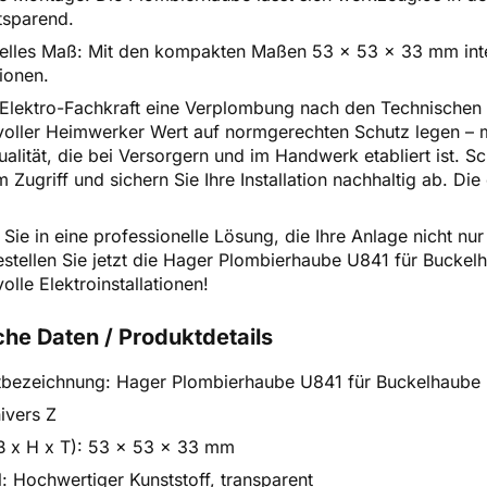
tsparend.
elles Maß: Mit den kompakten Maßen 53 x 53 x 33 mm inte
tionen.
 Elektro-Fachkraft eine Verplombung nach den Technische
oller Heimwerker Wert auf normgerechten Schutz legen – 
alität, die bei Versorgern und im Handwerk etabliert ist. Sc
 Zugriff und sichern Sie Ihre Installation nachhaltig ab. Di
n Sie in eine professionelle Lösung, die Ihre Anlage nicht 
estellen Sie jetzt die Hager Plombierhaube U841 für Buckel
lle Elektroinstallationen!
he Daten / Produktdetails
tbezeichnung: Hager Plombierhaube U841 für Buckelhaube
ivers Z
B x H x T): 53 x 53 x 33 mm
l: Hochwertiger Kunststoff, transparent