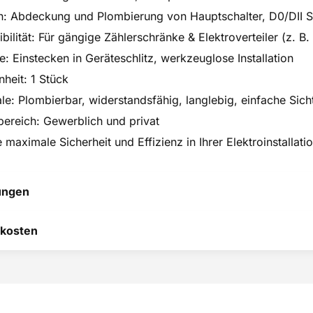
n: Abdeckung und Plombierung von Hauptschalter, D0/DII S
bilität: Für gängige Zählerschränke & Elektroverteiler (z. 
: Einstecken in Geräteschlitz, werkzeuglose Installation
nheit: 1 Stück
e: Plombierbar, widerstandsfähig, langlebig, einfache Sicht
bereich: Gewerblich und privat
 maximale Sicherheit und Effizienz in Ihrer Elektroinstallat
ungen
 hilft uns, uns ständig zu
kosten
 und anderen Kunden bei
heidung zu helfen.
RODUKT BEWERTEN
hier