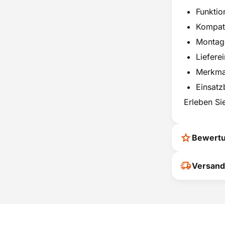
Funktio
Kompati
Montage
Lieferei
Merkmal
Einsatz
Erleben Sie
Bewert
Ihr Feedback
Versand
verbessern
ihrer Entsc
P