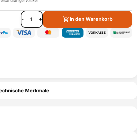
ersandfähiger Artikel
-
+
in den Warenkorb
echnische Merkmale