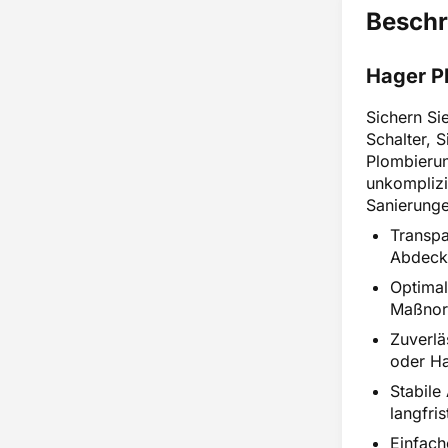
Beschr
Hager P
Sichern Si
Schalter, 
Plombierun
unkomplizi
Sanierunge
Transpa
Abdeck
Optimal
Maßnorm
Zuverlä
oder Ha
Stabile
langfri
Einfach