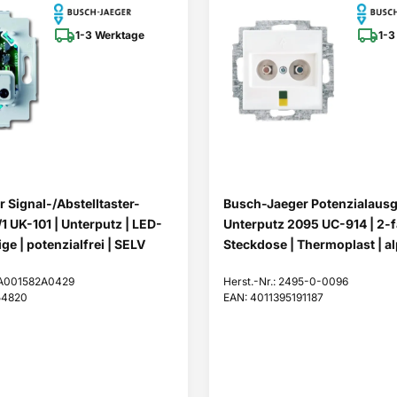
1-3 Werktage
1-3
 Signal-/Abstelltaster-
Busch-Jaeger Potenzialaus
1 UK-101 | Unterputz | LED-
Unterputz 2095 UC-914 | 2-
ge | potenzialfrei | SELV
Steckdose | Thermoplast | a
CKA001582A0429
Herst.-Nr.: 2495-0-0096
54820
EAN: 4011395191187