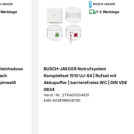
 Werktage
1-3 Werktage
gleichsdose
BUSCH-JAEGER Notrufsystem
fach
Komplettset 1510 UJ-84 | Rufset mit
lpinweiß
Akkupuffer | barrierefreies WC | DIN VDE
0834
Herst.-Nr.: 2TKA00004631
EAN: 6438199008790