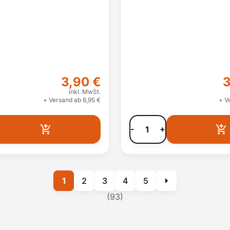
3,90 €
3
inkl. MwSt.
+ Versand ab 6,95 €
+ V
-
+
1
2
3
4
5
(93)