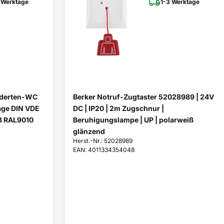
 Werktage
1-3 Werktage
nderten-WC
Berker Notruf-Zugtaster 52028989 | 24V
age DIN VDE
DC | IP20 | 2m Zugschnur |
iß RAL9010
Beruhigungslampe | UP | polarweiß
glänzend
Herst.-Nr.: 52028989
EAN: 4011334354048