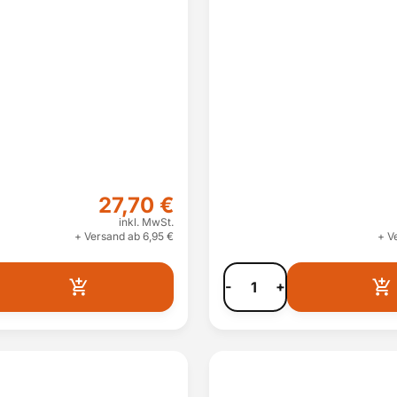
27,70 €
inkl. MwSt.
+ Versand ab 6,95 €
+ V
-
+