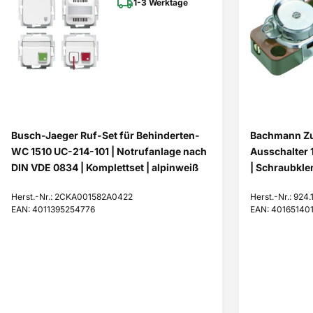
1-3 Werktage
Busch-Jaeger Ruf-Set für Behinderten-
Bachmann Zug
WC 1510 UC-214-101 | Notrufanlage nach
Ausschalter 
DIN VDE 0834 | Komplettset | alpinweiß
| Schraubkle
Herst.-Nr.: 2CKA001582A0422
Herst.-Nr.: 924.
EAN: 4011395254776
EAN: 40165140