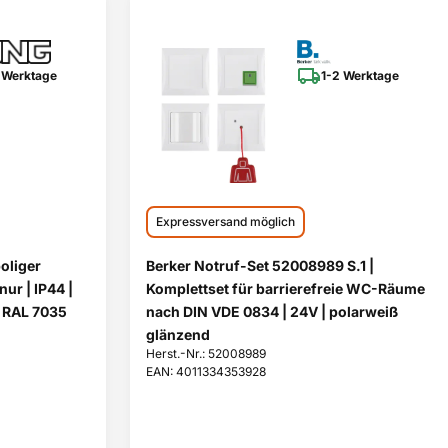
 Werktage
1-2 Werktage
Expressversand möglich
oliger
Berker Notruf-Set 52008989 S.1 |
ur | IP44 |
Komplettset für barrierefreie WC-Räume
 RAL 7035
nach DIN VDE 0834 | 24V | polarweiß
glänzend
Herst.-Nr.: 52008989
EAN: 4011334353928