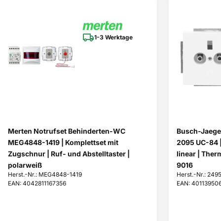
1-3 Werktage
Merten Notrufset Behinderten-WC
Busch-Jaege
MEG4848-1419 | Komplettset mit
2095 UC-84 |
Zugschnur | Ruf- und Abstelltaster |
linear | Ther
polarweiß
9016
Herst.-Nr.: MEG4848-1419
Herst.-Nr.: 24
EAN: 4042811167356
EAN: 40113950