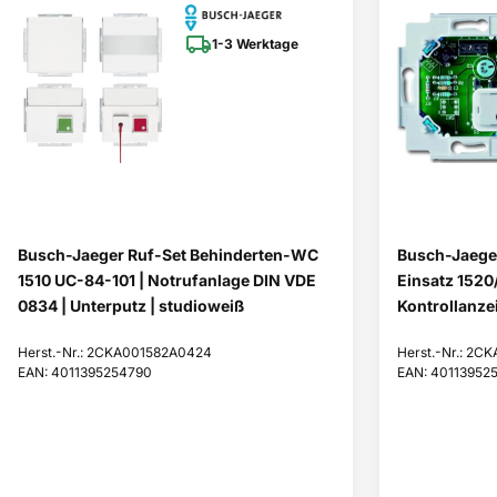
1-3 Werktage
Busch-Jaeger Ruf-Set Behinderten-WC
Busch-Jaeger
1510 UC-84-101 | Notrufanlage DIN VDE
Einsatz 1520/
0834 | Unterputz | studioweiß
Kontrollanzei
Herst.-Nr.: 2CKA001582A0424
Herst.-Nr.: 2
EAN: 4011395254790
EAN: 40113952