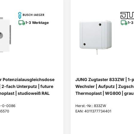
1-3 Werktage
1-3
r Potenzialausgleichsdose
JUNG Zugtaster 833ZW | 1-p
 2-fach Unterputz | future
Wechsler | Aufputz | Zugschn
moplast | studioweiß RAL
Thermoplast | WG800 | grau
95-0-0086
Herst.-Nr.: 833ZW
65570
EAN: 4011377734401