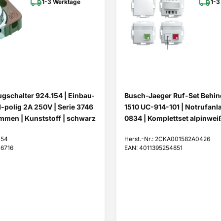
1-3 Werktage
1-3
schalter 924.154 | Einbau-
Busch-Jaeger Ruf-Set Behi
1-polig 2A 250V | Serie 3746
1510 UC-914-101 | Notrufanl
mmen | Kunststoff | schwarz
0834 | Komplettset alpinwe
154
Herst.-Nr.: 2CKA001582A0426
16716
EAN: 4011395254851