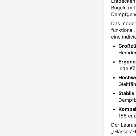
Entdecken
Bügeln mit
Dampfgener
Das moder
funktional
eine indiv
Großzü
Hemden
Ergono
jede Kö
Hochwe
Gleitfä
Stabile
Dampfb
Kompakt
156 cm)
Der Lauras
„Glasses“-L