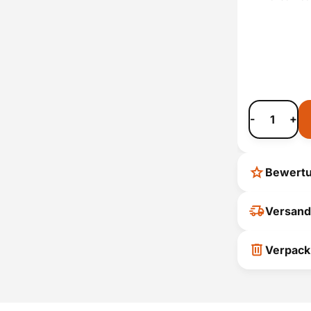
-
+
Bewert
Ihr Feedback
Versand
verbessern
ihrer Entsc
Verpack
P
Pflichtinfor
Um die Rückga
Zu diesen geh