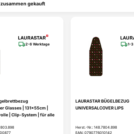
t zusammen gekauft
2-6 Werktage
1-3
gelbrettbezug
LAURASTAR BÜGELBEZUG
er Glasses | 131x55cm |
UNIVERSALCOVER LIPS
le | Clip-System | für alle
.7803.898
Herst.-Nr.: 148.7804.898
000877
EAN: 0790776010142