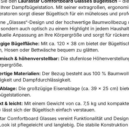
 Sie den
Laurastar Comfortboard Glasses Bügeltisch
– die
 Ihrer Dampfbügelstation. Mit seiner extragroßen, ergonomi
atoren sorgt dieser Bügeltisch für ein müheloses und profe
ne „Glasses“-Design und der hochwertige Baumwollbezug m
, sondern auch optisch zu einem Highlight in jedem Haushal
iduelle Anpassung an Ihre Körpergröße und sorgt für rückens
gige Bügelfläche:
Mit ca. 120 x 38 cm bietet der Bügeltis
, Hosen oder Bettwäsche bequem zu glätten.
misch & höhenverstellbar:
Die stufenlose Höhenverstellung
rpergröße.
rtige Materialien:
Der Bezug besteht aus 100 % Baumwolle,
higkeit und Dampfdurchlässigkeit.
 Ablage:
Die großzügige Eisenablage (ca. 39 x 25 cm) bietet
ügelstationen.
 & leicht:
Mit einem Gewicht von ca. 7,5 kg und kompakt
 lässt sich der Bügeltisch einfach verstauen.
tar Comfortboard Glasses vereint Funktionalität und Desig
ook ist pflegeleicht und langlebig. Die stabile Konstruktion