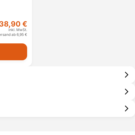
38,90 €
inkl. MwSt.
ersand ab 6,95 €
Transportverpackungen unentgeltlich von Ihnen zurückzunehmen.
tes, weitere Umverpackung die typischerweise nicht zur Weitergabe