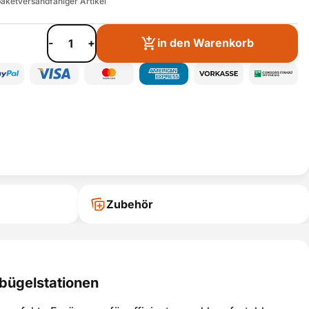
paketversandfähiger Artikel
-
+
in den Warenkorb
Zubehör
bügelstationen