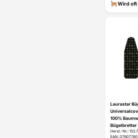
Wird of
Laurastar Bü
Universalcov
100% Baumwol
Bügelbretter
Herst.-Nr.: 152
EAN: 0790776