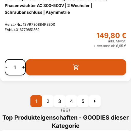
Phasenwächter AC 300-500V | 2 Wechsler |
Schraubanschluss | Asymmetrie
Herst.-Nr.: 1SVR730884R3300
EAN: 4016779851862
149,80 €
inkl. MwSt.
+ Versand ab 6,95 €
-
+
1
2
3
4
5
(96)
Top Produkteigenschaften - GOODIES dieser
Kategorie