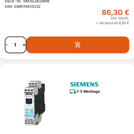
Herst.-Nr.: RM35LM33MW
EAN: 3389119405232
86,30 €
inkl. MwSt.
+ Versand ab 6,95 €
-
+
1-3 Werktage