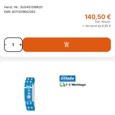
Herst.-Nr.: 3UG45131BR20
EAN: 4011209642263
140,50 €
inkl. MwSt.
+ Versand ab 6,95 €
-
+
1-3 Werktage