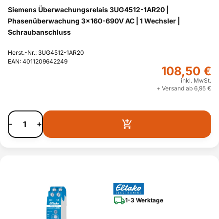
Siemens Überwachungsrelais 3UG4512-1AR20 |
Phasenüberwachung 3x160-690V AC | 1 Wechsler |
Schraubanschluss
Herst.-Nr.: 3UG4512-1AR20
EAN: 4011209642249
108,50 €
inkl. MwSt.
+ Versand ab 6,95 €
-
+
1-3 Werktage