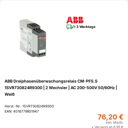
1-3 Werktage
ABB Dreiphasenüberwachungsrelais CM-PFS.S
1SVR730824R9300 | 2 Wechsler | AC 200-500V 50/60Hz |
Weiß
Herst.-Nr.: 1SVR730824R9300
EAN: 4016779851947
76,20 €
inkl. MwSt.
+ Versand ab 6,95 €