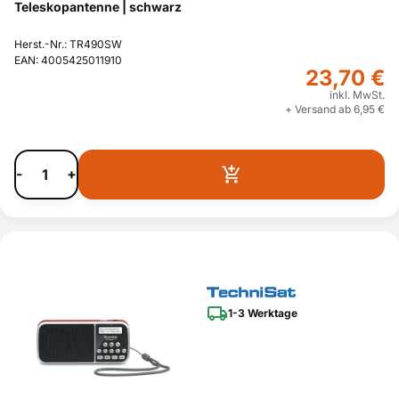
Teleskopantenne | schwarz
Herst.-Nr.: TR490SW
EAN: 4005425011910
23,70 €
inkl. MwSt.
+ Versand ab 6,95 €
-
+
1-3 Werktage