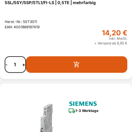
5SL/5SY/5SP/5TL1/FI-LS | 0,5TE | mehrfarbig
Herst.-Nr.: 5ST3011
EAN: 4001869187419
14,20 €
inkl. MwSt.
+ Versand ab 6,95 €
-
+
1-3 Werktage