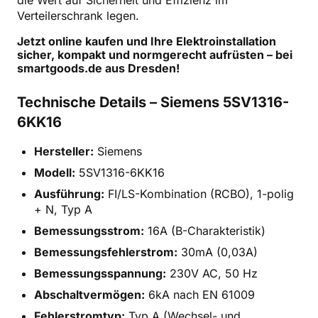
Verteilerschrank legen.
Jetzt online kaufen und Ihre Elektroinstallation
sicher, kompakt und normgerecht aufrüsten – bei
smartgoods.de aus Dresden!
Technische Details – Siemens 5SV1316-
6KK16
Hersteller:
Siemens
Modell:
5SV1316-6KK16
Ausführung:
FI/LS-Kombination (RCBO), 1-polig
+ N, Typ A
Bemessungsstrom:
16A (B-Charakteristik)
Bemessungsfehlerstrom:
30mA (0,03A)
Bemessungsspannung:
230V AC, 50 Hz
Abschaltvermögen:
6kA nach EN 61009
Fehlerstromtyp:
Typ A (Wechsel- und