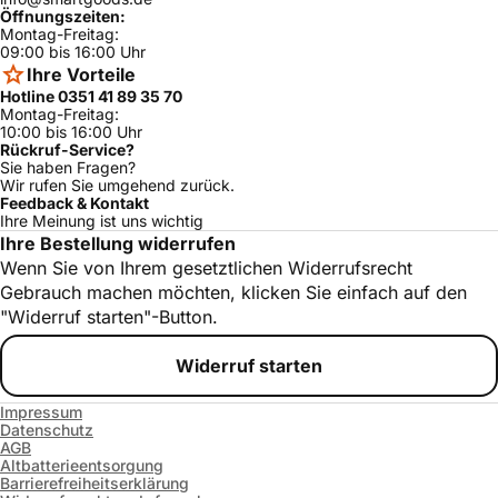
Öffnungszeiten:
WTC84101BY/
Montag-Freitag:
Bosch
ja
03
09:00 bis 16:00 Uhr
Ihre Vorteile
Bosch
WTC84101/03
ja
Hotline 0351 41 89 35 70
Montag-Freitag:
WTE86304NL
Bosch
ja
10:00 bis 16:00 Uhr
/24
Rückruf-Service?
Bosch
WTE863XL/35
ja
Sie haben Fragen?
Wir rufen Sie umgehend zurück.
WTW855E25/
Feedback & Kontakt
Bosch
ja
01
Ihre Meinung ist uns wichtig
Ihre Bestellung widerrufen
WTB86200SG
Bosch
ja
Wenn Sie von Ihrem gesetztlichen Widerrufsrecht
/08
Gebrauch machen möchten, klicken Sie einfach auf den
WTB86200/0
Bosch
ja
"Widerruf starten"-Button.
8
Bosch
WTE863XL/38
ja
Widerruf starten
Bosch
WQB245B40/01
ja
Impressum
WTW86570E
Bosch
ja
Datenschutz
X/08
AGB
Altbatterieentsorgung
Bosch
WTE843A5/35
ja
Barrierefreiheitserklärung