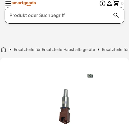
0
Suche
Ersatzteile für Ersatzteile Haushaltsgeräte
Ersatzteile fü
Home