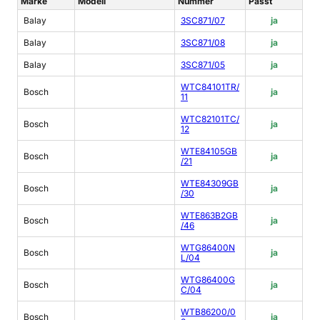
Marke
Modell
Nummer
Passt
Balay
3SC871/07
ja
Balay
3SC871/08
ja
Balay
3SC871/05
ja
WTC84101TR/
Bosch
ja
11
WTC82101TC/
Bosch
ja
12
WTE84105GB
Bosch
ja
/21
WTE84309GB
Bosch
ja
/30
WTE863B2GB
Bosch
ja
/46
WTG86400N
Bosch
ja
L/04
WTG86400G
Bosch
ja
C/04
WTB86200/0
Bosch
ja