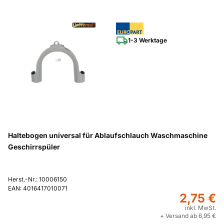
1-3 Werktage
Haltebogen universal für Ablaufschlauch Waschmaschine
Geschirrspüler
Herst.-Nr.: 10006150
EAN: 4016417010071
2,75 €
inkl. MwSt.
+ Versand ab 6,95 €