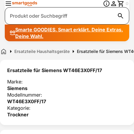
0
Suche
Smarte GOODIES. Smart erklärt. Deine Extras.
Deine Wahl.
Ersatzteile Haushaltsgeräte
Ersatzteile für Siemens WT
Home
Ersatzteile für Siemens WT46E3X0FF/17
Marke:
Siemens
Modellnummer:
WT46E3X0FF/17
Kategorie:
Trockner