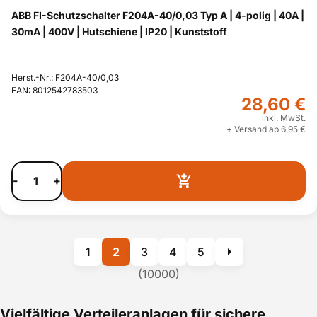
ABB FI-Schutzschalter F204A-40/0,03 Typ A | 4-polig | 40A |
30mA | 400V | Hutschiene | IP20 | Kunststoff
Herst.-Nr.: F204A-40/0,03
EAN: 8012542783503
28,60 €
inkl. MwSt.
+ Versand ab 6,95 €
-
+
1
2
3
4
5
(10000)
Vielfältige Verteileranlagen für sichere