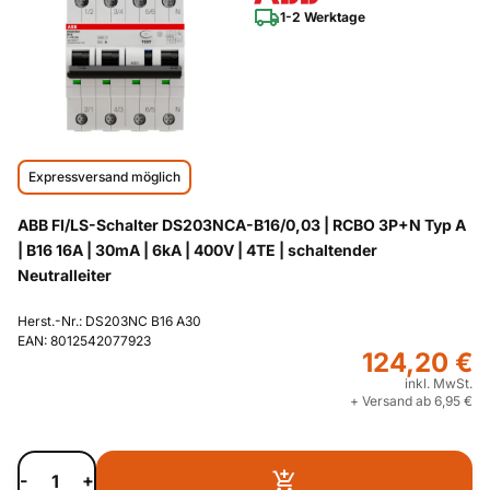
1-2 Werktage
Expressversand möglich
ABB FI/LS-Schalter DS203NCA-B16/0,03 | RCBO 3P+N Typ A
| B16 16A | 30mA | 6kA | 400V | 4TE | schaltender
Neutralleiter
Herst.-Nr.: DS203NC B16 A30
EAN: 8012542077923
124,20 €
inkl. MwSt.
+ Versand ab 6,95 €
-
+