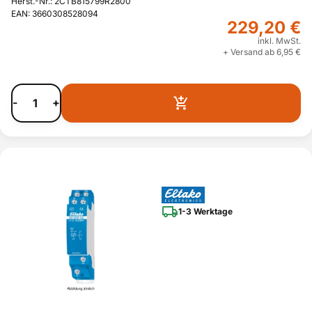
Herst.-Nr.: 2CTB815799R2800
EAN: 3660308528094
229,20 €
inkl. MwSt.
+ Versand ab 6,95 €
-
+
1-3 Werktage