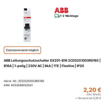
1-2 Werktage
Expressversand möglich
ABB Leitungsschutzschalter SX201-B16 2CDS251003R0165 |
B16A | 1-polig | 230V AC | 6kA | 1TE | Flexline | IP20
Herst.-Nr.: 2CDS251003R0165
EAN: 4053546052541
2,20 €
inkl. MwSt.
+ Versand ab 6,95 €