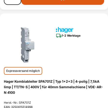
1-2 Werktage
Expressversand möglich
Hager Kombiableiter SPA701Z | Typ 1+2+3 | 4-polig | 7,5kA
Iimp | TT/TN-S | 400V | für 40mm Sammelschiene | VDE-AR-
N 4100
Herst.-Nr.: SPA701Z
EAN: 3250615514998