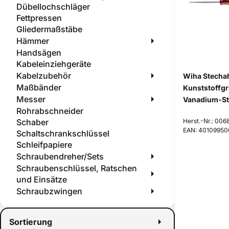
Dübellochschläger
Fettpressen
Gliedermaßstäbe
Hämmer
Handsägen
Kabeleinziehgeräte
Kabelzubehör
Wiha Stechah
Maßbänder
Kunststoffgr
Messer
Vanadium-St
Rohrabschneider
Schaber
Herst.-Nr.: 006
EAN: 40109950
Schaltschrankschlüssel
Schleifpapiere
Schraubendreher/Sets
Schraubenschlüssel, Ratschen
und Einsätze
Schraubzwingen
Seitenschneider
Sicherungszangen
Sortierung
Sonstige Presszangen