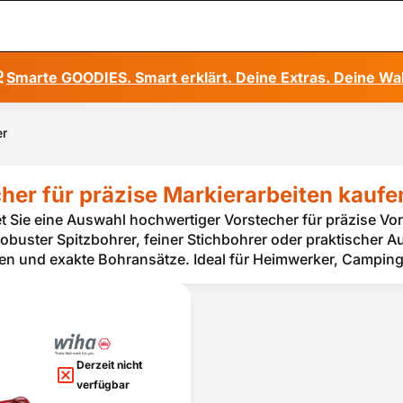
Smarte GOODIES. Smart erklärt. Deine Extras. Deine Wa
er
her für präzise Markierarbeiten kaufe
et Sie eine Auswahl hochwertiger Vorstecher für präzise Vor
robuster Spitzbohrer, feiner Stichbohrer oder praktischer
n und exakte Bohransätze. Ideal für Heimwerker, Campin
Derzeit nicht
verfügbar