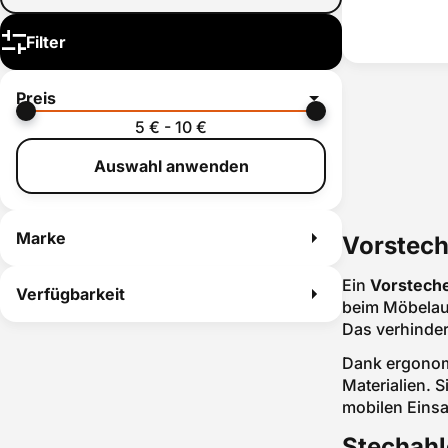
Spezialzangen
Filter
Tieflochmarker
Vorstecher
Wasserwaagen
Preis
Werkzeugsets
5 € - 10 €
Zangen Sets
Zangenschlüssel
Auswahl anwenden
Marke
Vorstech
Ein
Vorstech
Verfügbarkeit
beim Möbelauf
Das verhinder
Dank ergonomi
Materialien. 
mobilen Einsa
Stechahl