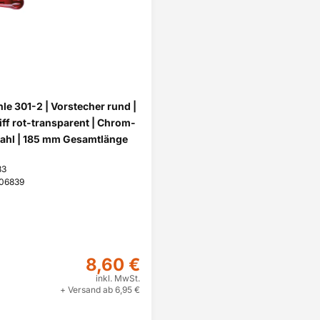
le 301-2 | Vorstecher rund |
iff rot-transparent | Chrom-
ahl | 185 mm Gesamtlänge
83
06839
8,60 €
inkl. MwSt.
+ Versand ab 6,95 €