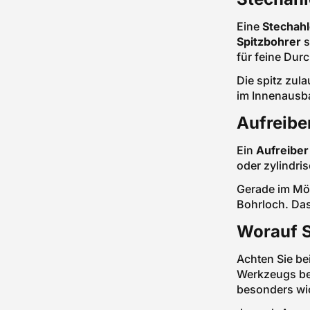
Eine
Stechah
Spitzbohrer
s
für feine Dur
Die spitz zul
im Innenausba
Aufreibe
Ein
Aufreiber
oder zylindri
Gerade im Möb
Bohrloch. Das 
Worauf S
Achten Sie be
Werkzeugs bee
besonders wic