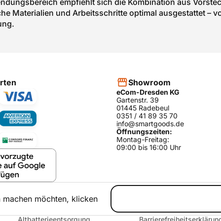
dungsbereich empfiehlt sich die Kombination aus Vorsteche
che Materialien und Arbeitsschritte optimal ausgestattet 
ung.
rten
Showroom
eCom-Dresden KG
Gartenstr. 39
01445 Radebeul
0351 / 41 89 35 70
info@smartgoods.de
Öffnungszeiten:
Montag-Freitag:
09:00 bis 16:00 Uhr
h machen möchten, klicken
Altbatterieentsorgung
Barrierefreiheitserklärun