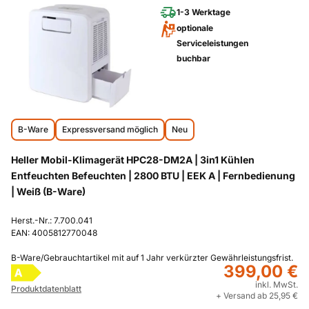
1-3 Werktage
optionale
Serviceleistungen
buchbar
B-Ware
Expressversand möglich
Neu
Heller Mobil-Klimagerät HPC28-DM2A | 3in1 Kühlen
Entfeuchten Befeuchten | 2800 BTU | EEK A | Fernbedienung
| Weiß (B-Ware)
Herst.-Nr.: 7.700.041
EAN: 4005812770048
B-Ware/Gebrauchtartikel mit auf 1 Jahr verkürzter Gewährleistungsfrist.
399,00 €
A
inkl. MwSt.
Produktdatenblatt
+ Versand ab 25,95 €