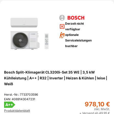
Derzeit nicht
verfügbar
optionale
Serviceleistungen
buchbar
Bosch Split-Klimagerät CL3200i-Set 35 WE | 3,5 kW
Kühlleistung | A++ | R32 | Inverter | Heizen & Kühlen | leise |
Weiß
Herst.-Nr.: 7733703596
EAN: 4069143047231
978,10 €
A++
inkl. MwSt.
Produktdatenblatt
+ Versand ab 49,95 €