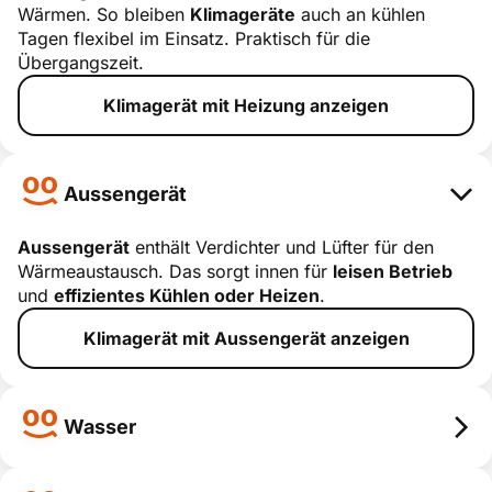
Wärmen. So bleiben
Klimageräte
auch an kühlen
Heizung
Tagen flexibel im Einsatz. Praktisch für die
Übergangszeit.
smart erklärt
Klimagerät mit Heizung anzeigen
Aussengerät
Aussengerät
enthält Verdichter und Lüfter für den
Wärmeaustausch. Das sorgt innen für
leisen Betrieb
Aussengerä
und
effizientes Kühlen oder Heizen
.
t
Klimagerät mit Aussengerät anzeigen
smart erklärt
Wasser
Wasser