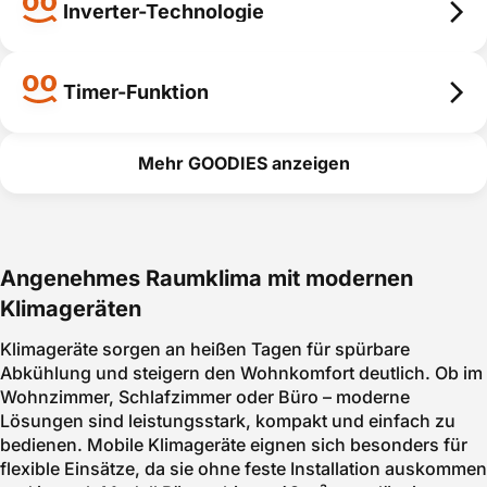
Kältemittel
Inverter-Technologie
smart erklärt
smart erklärt
Inverter-Technologie
Inverter-
Timer-Funktion
Technologie
Timer-Funktion
smart erklärt
Mehr GOODIES anzeigen
Timer-
Funktion
smart erklärt
Angenehmes Raumklima mit modernen
Klimageräten
Klimageräte sorgen an heißen Tagen für spürbare
Abkühlung und steigern den Wohnkomfort deutlich. Ob im
Wohnzimmer, Schlafzimmer oder Büro – moderne
Lösungen sind leistungsstark, kompakt und einfach zu
bedienen. Mobile Klimageräte eignen sich besonders für
flexible Einsätze, da sie ohne feste Installation auskommen