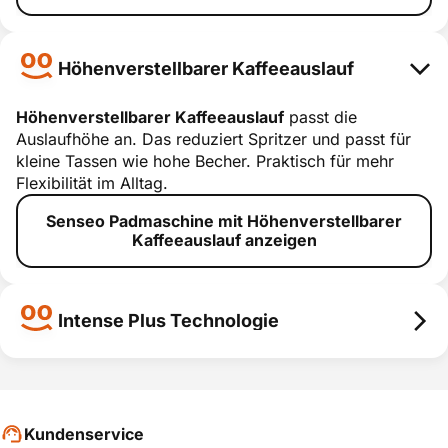
Höhenverstellbarer Kaffeeauslauf
Höhenverstellbarer Kaffeeauslauf
passt die
Auslaufhöhe an. Das reduziert Spritzer und passt für
Höhenverstellb
kleine Tassen wie hohe Becher. Praktisch für mehr
arer
Flexibilität im Alltag.
Kaffeeauslauf
Senseo Padmaschine mit Höhenverstellbarer
smart erklärt
Kaffeeauslauf anzeigen
Intense Plus Technologie
Intense Plus Technologie
Intense Plus
Technologie
Kundenservice