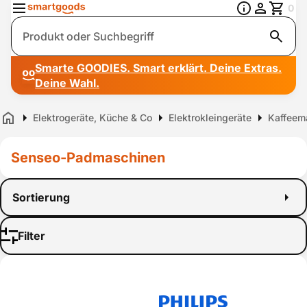
0
Suche
Smarte GOODIES. Smart erklärt. Deine Extras.
Deine Wahl.
Elektrogeräte, Küche & Co
Elektrokleingeräte
Kaffeem
Home
Senseo-Padmaschinen
Sortierung
Filter