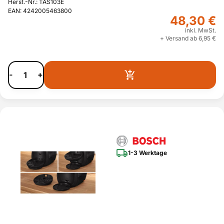
Herst.-Nr.: TAS103E
EAN: 4242005463800
48,30 €
inkl. MwSt.
+ Versand ab 6,95 €
-
+
1-3 Werktage