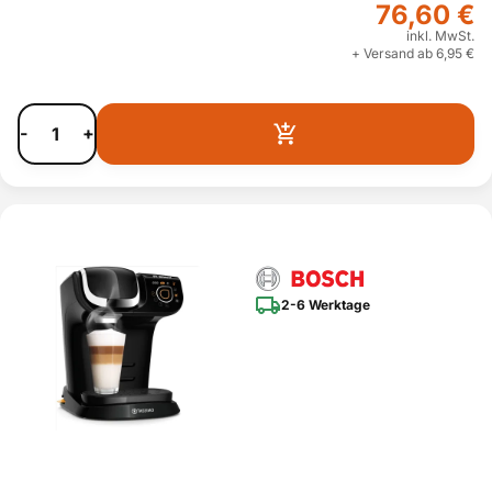
76,60 €
inkl. MwSt.
+ Versand ab 6,95 €
-
+
2-6 Werktage