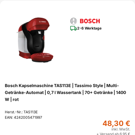
2-6 Werktage
Bosch Kapselmaschine TAS113E | Tassimo Style | Multi-
Getränke-Automat | 0,7 l Wassertank | 70+ Getränke | 1400
W | rot
Herst.-Nr.: TAS113E
EAN: 4242005471997
48,30 €
inkl. MwSt.
+ Versand ab 6,95 €