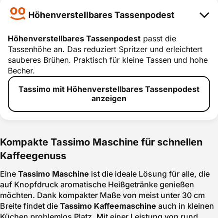
Höhenverstellbares Tassenpodest
Höhenverstellbares Tassenpodest
passt die
Tassenhöhe an. Das reduziert Spritzer und erleichtert
Höhenverstellb
sauberes Brühen. Praktisch für kleine Tassen und hohe
ares
Becher.
Tassenpodest
Tassimo mit Höhenverstellbares Tassenpodest
smart erklärt
anzeigen
Kompakte Tassimo Maschine für schnellen
Kaffeegenuss
Eine
Tassimo Maschine
ist die ideale Lösung für alle, die
auf Knopfdruck aromatische Heißgetränke genießen
möchten. Dank kompakter Maße von meist unter 30 cm
Breite findet die
Tassimo Kaffeemaschine
auch in kleinen
Küchen problemlos Platz. Mit einer Leistung von rund