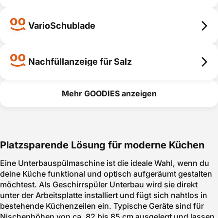
ung
VarioFlex Korbsystem
smart erklärt
VarioFlex
VarioSchublade
Korbsystem
VarioSchublade
smart erklärt
VarioSchubl
Nachfüllanzeige für Salz
ade
Nachfüllanzeige für Salz
Spülergebnis
Kalkschutz
smart erklärt
Mehr GOODIES anzeigen
Nachfüllanz
eige für Salz
smart erklärt
Platzsparende Lösung für moderne Küchen
Eine Unterbauspülmaschine ist die ideale Wahl, wenn du
deine Küche funktional und optisch aufgeräumt gestalten
möchtest. Als Geschirrspüler Unterbau wird sie direkt
unter der Arbeitsplatte installiert und fügt sich nahtlos in
bestehende Küchenzeilen ein. Typische Geräte sind für
Nischenhöhen von ca. 82 bis 85 cm ausgelegt und lassen