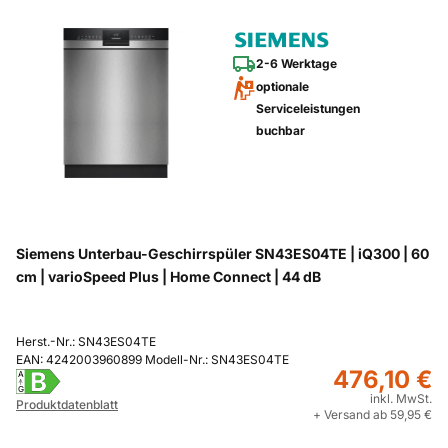
2-6 Werktage
optionale
Serviceleistungen
buchbar
Siemens Unterbau-Geschirrspüler SN43ES04TE | iQ300 | 60
cm | varioSpeed Plus | Home Connect | 44 dB
Herst.-Nr.: SN43ES04TE
EAN: 4242003960899 Modell-Nr.: SN43ES04TE
476,10 €
B
A
G
inkl. MwSt.
Produktdatenblatt
+ Versand ab 59,95 €