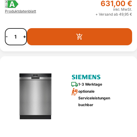
631,00 €
A
A
G
inkl. MwSt.
Produktdatenblatt
+ Versand ab 49,95 €
-
+
1-3 Werktage
optionale
Serviceleistungen
buchbar