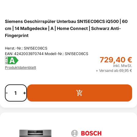
Siemens Geschirrspüler Unterbau SN15EC06CS iQ500 | 60
cm | 14 Maßgedecke | A | Home Connect | Schwarz Anti-
Fingerprint
Herst.-Nr.: SN15EC06CS
EAN: 4242003970744 Modell-Nr.: SN15EC06CS
729,40 €
A
A
G
inkl. MwSt.
Produktdatenblatt
+ Versand ab 69,95 €
-
+