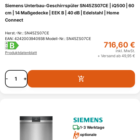
Siemens Unterbau-Geschirrspüler SN45ZS07CE | iQ500 | 60
cm | 14 Maßgedecke | EEK B | 40 dB | Edelstahl | Home
Connect
Herst.-Nr.: SN45ZS07CE
EAN: 4242003940938 Modell-Nr.: SN45ZS07CE
716,60 €
B
A
G
inkl. MwSt.
Produktdatenblatt
+ Versand ab 49,95 €
-
+
1-3 Werktage
optionale