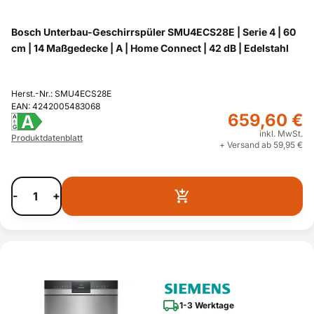
Bosch Unterbau-Geschirrspüler SMU4ECS28E | Serie 4 | 60
cm | 14 Maßgedecke | A | Home Connect | 42 dB | Edelstahl
Herst.-Nr.: SMU4ECS28E
EAN: 4242005483068
659,60 €
A
A
G
inkl. MwSt.
Produktdatenblatt
+ Versand ab 59,95 €
-
+
1-3 Werktage