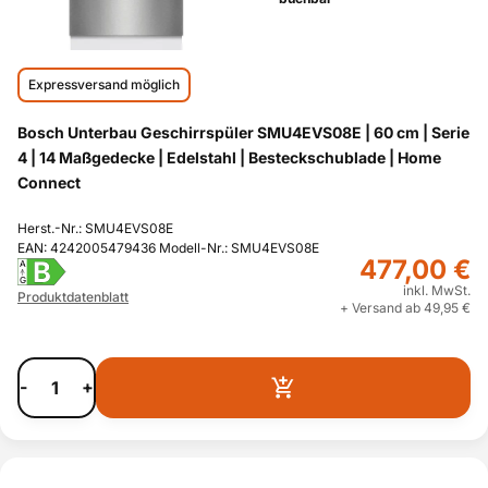
Expressversand möglich
Bosch Unterbau Geschirrspüler SMU4EVS08E | 60 cm | Serie
4 | 14 Maßgedecke | Edelstahl | Besteckschublade | Home
Connect
Herst.-Nr.: SMU4EVS08E
EAN: 4242005479436 Modell-Nr.: SMU4EVS08E
477,00 €
B
A
G
inkl. MwSt.
Produktdatenblatt
+ Versand ab 49,95 €
-
+