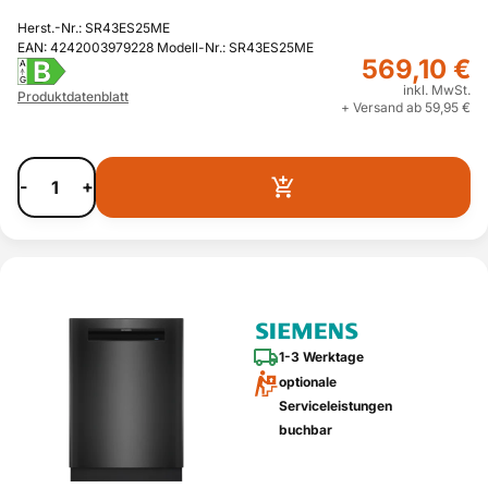
Herst.-Nr.: SR43ES25ME
EAN: 4242003979228 Modell-Nr.: SR43ES25ME
569,10 €
B
A
G
inkl. MwSt.
Produktdatenblatt
+ Versand ab 59,95 €
-
+
1-3 Werktage
optionale
Serviceleistungen
buchbar