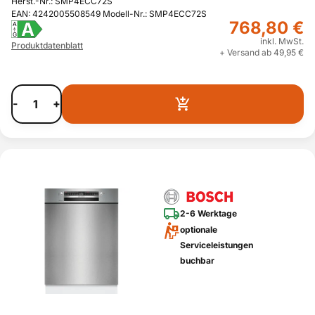
Herst.-Nr.: SMP4ECC72S
EAN: 4242005508549 Modell-Nr.: SMP4ECC72S
768,80 €
A
A
G
inkl. MwSt.
Produktdatenblatt
+ Versand ab 49,95 €
-
+
2-6 Werktage
optionale
Serviceleistungen
buchbar