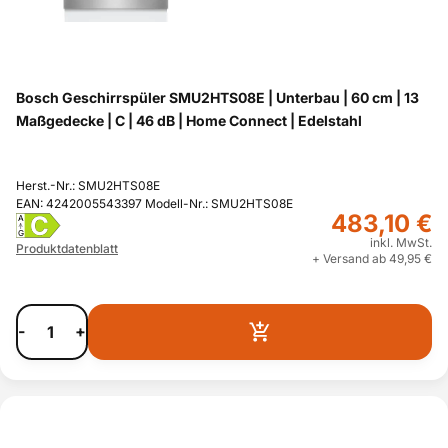
Bosch Geschirrspüler SMU2HTS08E | Unterbau | 60 cm | 13
Maßgedecke | C | 46 dB | Home Connect | Edelstahl
Herst.-Nr.: SMU2HTS08E
EAN: 4242005543397 Modell-Nr.: SMU2HTS08E
483,10 €
C
A
G
inkl. MwSt.
Produktdatenblatt
+ Versand ab 49,95 €
-
+