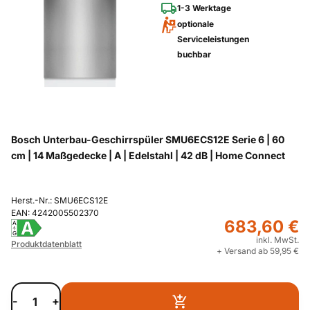
1-3 Werktage
optionale
Serviceleistungen
buchbar
Bosch Unterbau-Geschirrspüler SMU6ECS12E Serie 6 | 60
cm | 14 Maßgedecke | A | Edelstahl | 42 dB | Home Connect
Herst.-Nr.: SMU6ECS12E
EAN: 4242005502370
683,60 €
A
A
G
inkl. MwSt.
Produktdatenblatt
+ Versand ab 59,95 €
-
+