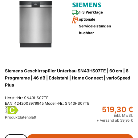
1-3 Werktage
optionale
Serviceleistungen
buchbar
Siemens Geschirrspüler Unterbau SN43HS07TE | 60 cm | 6
Programme | 46 dB | Edelstahl | Home Connect | varioSpeed
Plus
Herst.-Nr.: SN43HS07TE
EAN: 4242003979945 Modell-Nr.: SN43HS07TE
519,30 €
C
A
G
inkl. MwSt.
Produktdatenblatt
+ Versand ab 39,95 €