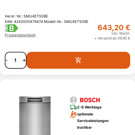
Herst.-Nr.: SMU4ETS08E
EAN: 4242005479474 Modell-Nr.: SMU4ETS08E
643,20 €
B
A
G
inkl. MwSt.
Produktdatenblatt
+ Versand ab 59,95 €
-
+
2-6 Werktage
optionale
Serviceleistungen
buchbar