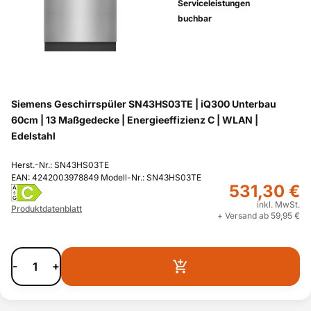
Serviceleistungen
buchbar
Siemens Geschirrspüler SN43HS03TE | iQ300 Unterbau
60cm | 13 Maßgedecke | Energieeffizienz C | WLAN |
Edelstahl
Herst.-Nr.: SN43HS03TE
EAN: 4242003978849 Modell-Nr.: SN43HS03TE
531,30 €
C
A
G
inkl. MwSt.
Produktdatenblatt
+ Versand ab 59,95 €
-
+