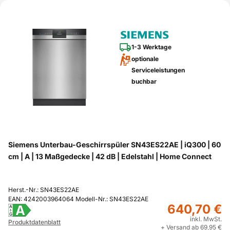
1-3 Werktage
optionale
Serviceleistungen
buchbar
Siemens Unterbau-Geschirrspüler SN43ES22AE | iQ300 | 60
cm | A | 13 Maßgedecke | 42 dB | Edelstahl | Home Connect
Herst.-Nr.: SN43ES22AE
EAN: 4242003964064 Modell-Nr.: SN43ES22AE
640,70 €
A
A
G
inkl. MwSt.
Produktdatenblatt
+ Versand ab 69,95 €