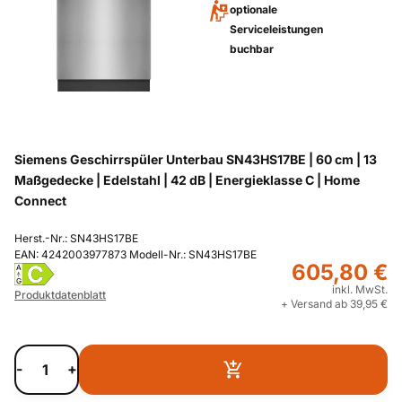
optionale
Serviceleistungen
buchbar
Siemens Geschirrspüler Unterbau SN43HS17BE | 60 cm | 13
Maßgedecke | Edelstahl | 42 dB | Energieklasse C | Home
Connect
Herst.-Nr.: SN43HS17BE
EAN: 4242003977873 Modell-Nr.: SN43HS17BE
605,80 €
C
A
G
inkl. MwSt.
Produktdatenblatt
+ Versand ab 39,95 €
-
+