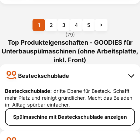
1
2
3
4
5
(79)
Top Produkteigenschaften - GOODIES für
Unterbauspülmaschinen (ohne Arbeitsplatte,
inkl. Front)
Besteckschublade
Besteckschublade
: dritte Ebene für Besteck. Schafft
mehr Platz und reinigt gründlicher. Macht das Beladen
Bestecksch
im Alltag spürbar einfacher.
ublade
Spülmaschine mit Besteckschublade anzeigen
smart erklärt