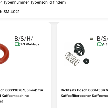
er Typennummer
Typenschild finden?
1-3 Werktage
1-3
sch 00633878 9,5mmØ für
Dichtsatz Bosch 00614534 f
l Kaffeemaschine
Kaffeefilterbecher Kaffeem
at