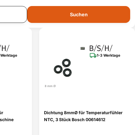
Suchen
 Werktage
1-3 Werktage
ür
Dichtung 8mmØ für Temperaturfühler
aschine
NTC, 3 Stück Bosch 00614612