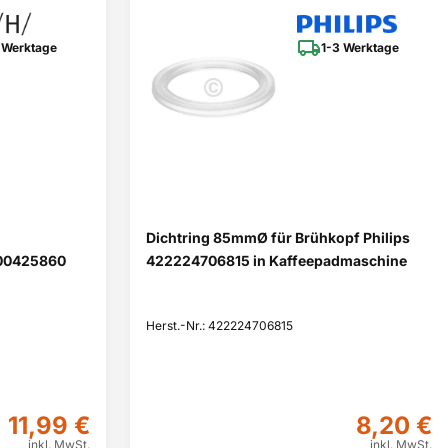
 Werktage
1-3 Werktage
Dichtring 85mmØ für Brühkopf Philips
 00425860
422224706815 in Kaffeepadmaschine
Herst.-Nr.: 422224706815
11,99 €
8,20 €
inkl. MwSt.
inkl. MwSt.