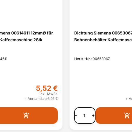
emens 00614611 12mmØ für
Dichtung Siemens 00653067
 Kaffeemaschine 2Stk
Bohnenbehälter Kaffeemasc
14611
Herst.-Nr.: 00653067
5,52 €
inkl. MwSt.
+ Versand ab 6,95 €
+ V
-
+