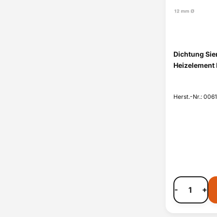
Dichtung Si
Heizelement
Herst.-Nr.: 006
-
+