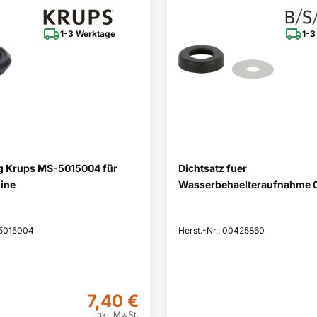
1-3 Werktage
1-3
g Krups MS-5015004 für
Dichtsatz fuer
ine
Wasserbehaelteraufnahme
-5015004
Herst.-Nr.: 00425860
7,40 €
inkl. MwSt.