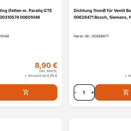
ing (fetten m. Paraliq GTE
Dichtung 7mmØ für Ventil B
.00310574 00601046
00628471 Bosch, Siemens, 
601046
Herst.-Nr.: 00628471
8,90 €
inkl. MwSt.
+ Versand ab 6,95 €
+ V
-
+