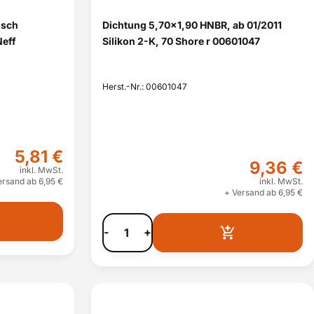
osch
Dichtung 5,70x1,90 HNBR, ab 01/2011
Neff
Silikon 2-K, 70 Shore r 00601047
Herst.-Nr.: 00601047
5,81 €
9,36 €
inkl. MwSt.
ersand ab 6,95 €
inkl. MwSt.
+ Versand ab 6,95 €
-
+