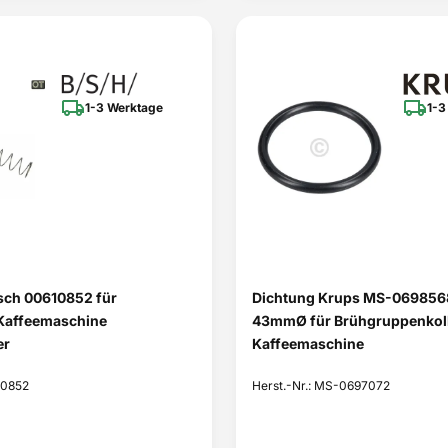
1-3 Werktage
1-3
sch 00610852 für
Dichtung Krups MS-069856
Kaffeemaschine
43mmØ für Brühgruppenko
er
Kaffeemaschine
10852
Herst.-Nr.: MS-0697072