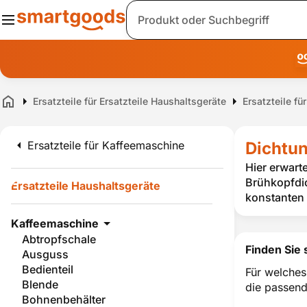
Suche
Ersatzteile für Ersatzteile Haushaltsgeräte
Ersatzteile f
Home
Ersatzteile für Kaffeemaschine
Dichtun
Hier erwart
Brühkopfdic
Ersatzteile Haushaltsgeräte
konstanten 
Kaffeemaschine
Abtropfschale
Finden Sie 
Ausguss
Bedienteil
Für welches
Blende
die passend
Bohnenbehälter