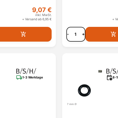
9,07 €
inkl. MwSt.
+ Versand ab 6,95 €
+ V
-
+
1-3 Werktage
8-1