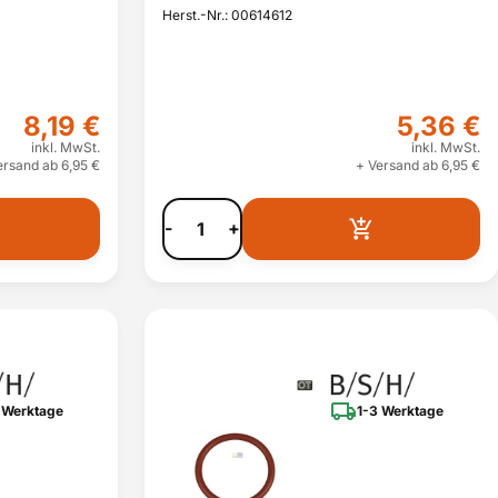
Herst.-Nr.: 00614612
8,19 €
5,36 €
inkl. MwSt.
inkl. MwSt.
ersand ab 6,95 €
+ Versand ab 6,95 €
-
+
 Werktage
1-3 Werktage