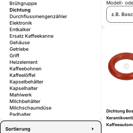
Modell- od
Brühgruppe
Dichtung
Durchflussmengenzähler
Elektronik
Entkalker
Ersatz Kaffeekanne
Gehäuse
Getriebe
Griff
Heizelement
Kaffeebohnen
Kaffeelöffel
Kapselbehälter
Kapselhalter
Mahlwerk
Milchbehälter
Milchschaumdüse
Dichtung Bo
Padhalter
Keramikventi
Pflege und Wartung
Kaffeeautom
Pumpe
Sortierung