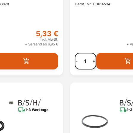
33878
Herst.-Nr.: 00614534
5,33 €
inkl. MwSt.
+ Versand ab 6,95 €
+ V
-
+
1-3 Werktage
1-3