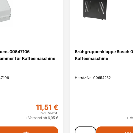
emens 00647106
Brühgruppenklappe Bosch 
ammer für Kaffeemaschine
Kaffeemaschine
47106
Herst.-Nr.: 00654252
11,51 €
inkl. MwSt.
+ Versand ab 6,95 €
+ V