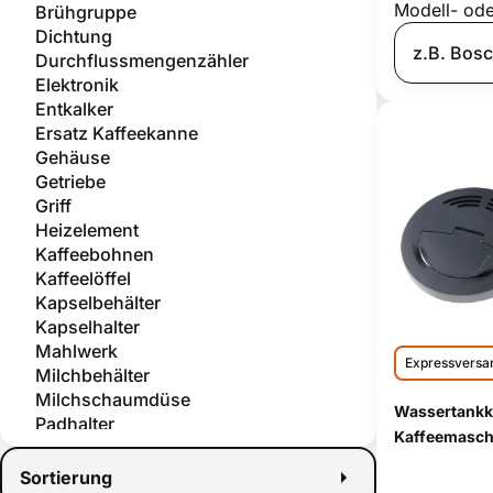
Modell- od
Brühgruppe
Dichtung
Durchflussmengenzähler
Elektronik
Entkalker
Ersatz Kaffeekanne
Gehäuse
Getriebe
Griff
Heizelement
Kaffeebohnen
Kaffeelöffel
Kapselbehälter
Kapselhalter
Mahlwerk
Expressversa
Milchbehälter
Milchschaumdüse
Wassertankkl
Padhalter
Kaffeemasch
Pflege und Wartung
Pumpe
Sortierung