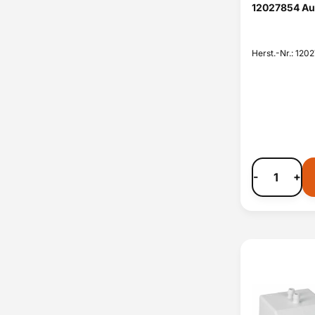
12027854 Au
Herst.-Nr.: 120
-
+