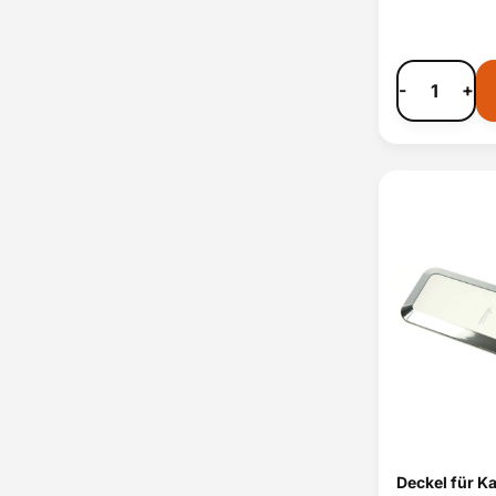
-
+
Deckel für K