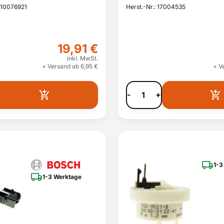
510076921
Herst.-Nr.: 17004535
19,91 €
inkl. MwSt.
+ Versand ab 6,95 €
+ V
-
+
1-3
1-3 Werktage