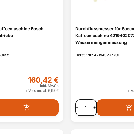
Kaffeemaschine Bosch
Durchflussmesser für Saec
triebe
Kaffeemaschine 421940207
Wassermengenmessung
750695
Herst.-Nr.: 421940207701
160,42 €
inkl. MwSt.
+ Versand ab 6,95 €
+ V
-
+