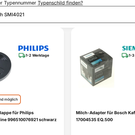
er Typennummer
Typenschild finden?
1-2 Werktage
1-3
nd möglich
appe für Philips
Milch-Adapter für Bosch Ka
ine 996510076921 schwarz
17004535 EQ.500