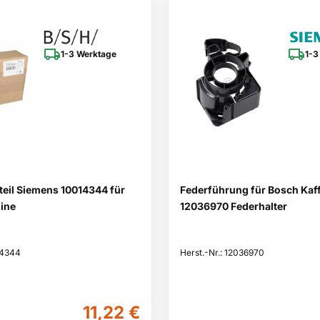
1-3 Werktage
1-3
eil Siemens 10014344 für
Federführung für Bosch Ka
ine
12036970 Federhalter
14344
Herst.-Nr.: 12036970
11,22 €