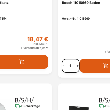
fsatz
Bosch 11018669 Boden
27854
Herst.-Nr.: 11018669
18,47 €
inkl. MwSt.
+ Versand ab 6,95 €
+ V
-
+
1-3 Werktage
1-3