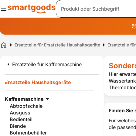
Suche
Ersatzteile für Ersatzteile Haushaltsgeräte
Ersatzteile f
Home
Ersatzteile für Kaffeemaschine
Sonders
Hier erwart
Wassertank
Ersatzteile Haushaltsgeräte
Thermoblock
Kaffeemaschine
Abtropfschale
Finden Sie 
Ausguss
Bedienteil
Für welches
Blende
die passend
Bohnenbehälter