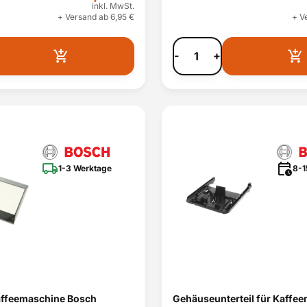
inkl. MwSt.
+ Versand ab 6,95 €
+ V
-
+
1-3 Werktage
8-1
affeemaschine Bosch
Gehäuseunterteil für Kaffe