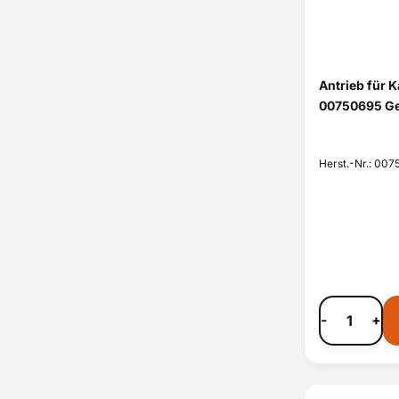
Antrieb für 
00750695 Ge
Herst.-Nr.: 00
-
+