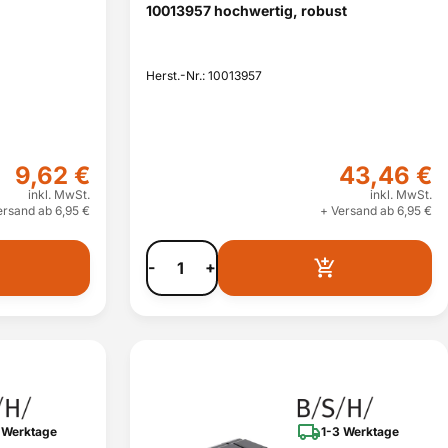
10013957 hochwertig, robust
Herst.-Nr.: 10013957
9,62 €
43,46 €
inkl. MwSt.
inkl. MwSt.
ersand ab 6,95 €
+ Versand ab 6,95 €
-
+
 Werktage
1-3 Werktage