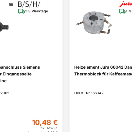
1-3 Werktage
1-3
eanschluss Siemens
Heizelement Jura 66042 Da
r Eingangsseite
Thermoblock für Kaffeemas
ine
622062
Herst.-Nr.: 66042
10,48 €
inkl. MwSt.