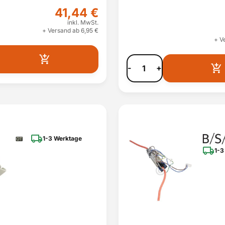
41,44 €
inkl. MwSt.
+ Versand ab 6,95 €
+ V
-
+
1-3 Werktage
1-3