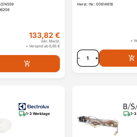
55374559
Herst.-Nr.: 00614618
96206
133,82 €
+ V
inkl. MwSt.
+ Versand ab 6,95 €
-
+
1-3 Werktage
1-3