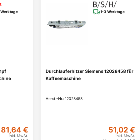
 Werktage
1-3 Werktage
mpf
Durchlauferhitzer Siemens 12028458 für
chine
Kaffeemaschine
Herst.-Nr.: 12028458
81,64 €
51,02 €
inkl. MwSt.
inkl. MwSt.