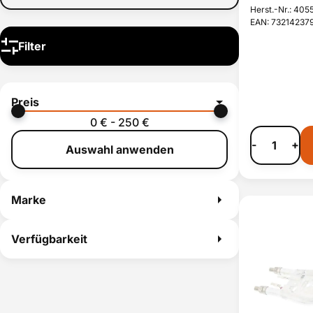
Rohr
Herst.-Nr.: 40
Schalter
EAN: 73214237
Schlauch
Filter
Sicherung
Sieb
Sondersortiment
Thermostat
Preis
Tresterbehälter
0 € - 250 €
Ventil
Wasserfilter
-
+
Auswahl anwenden
Wassertank
Zubehör
Marke
Verfügbarkeit