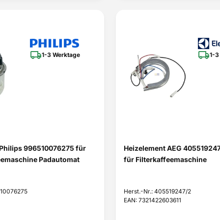
1-3 Werktage
1-3
Philips 996510076275 für
Heizelement AEG 405519247
eemaschine Padautomat
für Filterkaffeemaschine
6510076275
Herst.-Nr.: 405519247/2
EAN: 7321422603611