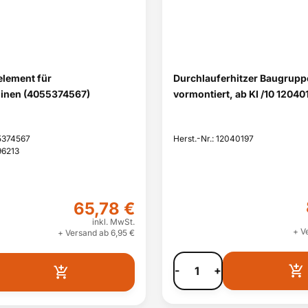
element für
Durchlauferhitzer Baugrupp
inen (4055374567)
vormontiert, ab KI /10 12040
55374567
Herst.-Nr.: 12040197
96213
65,78 €
inkl. MwSt.
+ V
+ Versand ab 6,95 €
-
+