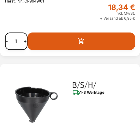
Herst.-Nr.: CP9949/01
18,34 €
inkl. MwSt.
+ Versand ab 6,95 €
-
+
1-3 Werktage