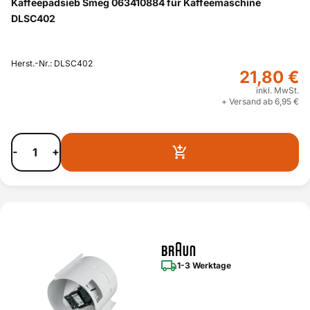
Kaffeepadsieb Smeg 063410884 für Kaffeemaschine
DLSC402
Herst.-Nr.: DLSC402
21,80 €
inkl. MwSt.
+ Versand ab 6,95 €
-
+
1-3 Werktage