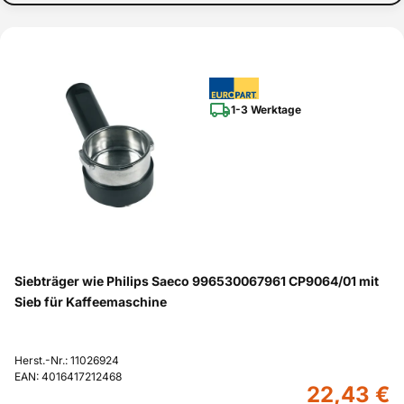
1-3 Werktage
Siebträger wie Philips Saeco 996530067961 CP9064/01 mit
Sieb für Kaffeemaschine
Herst.-Nr.: 11026924
EAN: 4016417212468
22,43 €