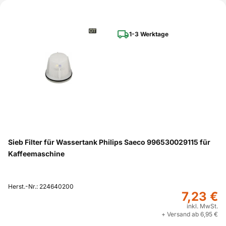
1-3 Werktage
Sieb Filter für Wassertank Philips Saeco 996530029115 für
Kaffeemaschine
Herst.-Nr.: 224640200
7,23 €
inkl. MwSt.
+ Versand ab 6,95 €