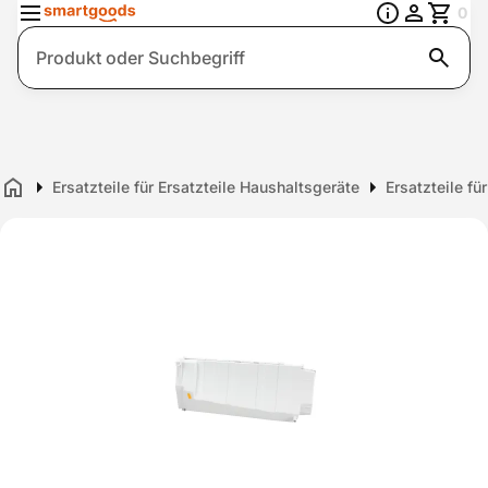
0
Suche
Ersatzteile für Ersatzteile Haushaltsgeräte
Ersatzteile f
Home