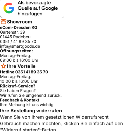
WTE84100NL
Bosch
ja
/05
WTE86302BY
Bosch
ja
/08
Showroom
eCom-Dresden KG
Bosch
WTE8610S/08
ja
Gartenstr. 39
01445 Radebeul
WTE86381CH/
Bosch
ja
0351 / 41 89 35 70
17
info@smartgoods.de
Öffnungszeiten:
WTE86302CH
Bosch
ja
Montag-Freitag:
/08
09:00 bis 16:00 Uhr
Bosch
WTS86592/08
ja
Ihre Vorteile
Hotline 0351 41 89 35 70
WTE84101AU/
Bosch
ja
Montag-Freitag:
17
10:00 bis 16:00 Uhr
Rückruf-Service?
Bosch
WTE86184/19
ja
Sie haben Fragen?
Wir rufen Sie umgehend zurück.
WTE84100FF/
Bosch
ja
Feedback & Kontakt
03
Ihre Meinung ist uns wichtig
WTE84300/0
Ihre Bestellung widerrufen
Bosch
ja
5
Wenn Sie von Ihrem gesetztlichen Widerrufsrecht
WTE86300BY
Gebrauch machen möchten, klicken Sie einfach auf den
Bosch
ja
/03
"Widerruf starten"-Button.