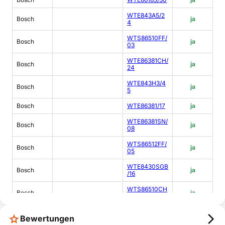
WTE843A5/2
Bosch
ja
4
WTS86510FF/
Bosch
ja
03
WTE86381CH/
Bosch
ja
24
WTE843H3/4
Bosch
ja
5
Bosch
WTE86381/17
ja
WTE86381SN/
Bosch
ja
08
WTS86512FF/
Bosch
ja
05
WTE8430SGB
Bosch
ja
/16
WTS86510CH
Bosch
ja
/02
WTE84100EE/
Bosch
ja
Bewertungen
02