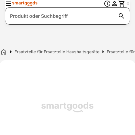
0
Suche
Ersatzteile für Ersatzteile Haushaltsgeräte
Ersatzteile f
Home