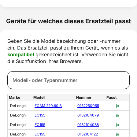
Geräte für welches dieses Ersatzteil passt
Geben Sie die Modellbezeichnung oder -nummer
ein. Das Ersatzteil passt zu Ihrem Gerät, wenn es als
kompatibel
gekennzeichnet ist. Verwenden Sie nicht
die Suchfunktion Ihres Browsers.
Marke
Modell
Nummer
Passt
DeLonghi
ECAM 220.60.B
0132250055
ja
DeLonghi
EC155
0132104079
ja
DeLonghi
EC155
0132104088
ja
DeLonghi
EC155
0132104122
ja