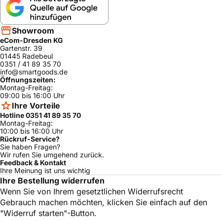
DeLonghi
BCO120
0132402017
ja
DeLonghi
BCO120T
0132402019
ja
Showroom
eCom-Dresden KG
DeLonghi
ECA 13000
0132212025
ja
Gartenstr. 39
01445 Radebeul
DeLonghi
ECP 35.31
0132104159
ja
0351 / 41 89 35 70
info@smartgoods.de
DeLonghi
ECP 33.21.BK
0132104182
ja
Öffnungszeiten:
Montag-Freitag:
DeLonghi
ECP 33.21.W
0132104183
ja
09:00 bis 16:00 Uhr
DeLonghi
ECP 33.21.R
0132104184
ja
Ihre Vorteile
Hotline 0351 41 89 35 70
DeLonghi
ECP 31.21
0132104157
ja
Montag-Freitag:
10:00 bis 16:00 Uhr
DeLonghi
BCO 421.S
0132504019
ja
Rückruf-Service?
Sie haben Fragen?
DeLonghi
BCO 411.B
0132504018
ja
Wir rufen Sie umgehend zurück.
Feedback & Kontakt
DeLonghi
EC 300 M
0132106026
ja
Ihre Meinung ist uns wichtig
Ihre Bestellung widerrufen
DeLonghi
EC 300 M
0132106058
ja
Wenn Sie von Ihrem gesetztlichen Widerrufsrecht
DeLonghi
EC 300 M
0132106061
ja
Gebrauch machen möchten, klicken Sie einfach auf den
DeLonghi
ECO311.BK
0132106113
ja
"Widerruf starten"-Button.