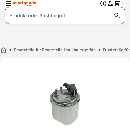
0
Suche
Ersatzteile für Ersatzteile Haushaltsgeräte
Ersatzteile f
Home