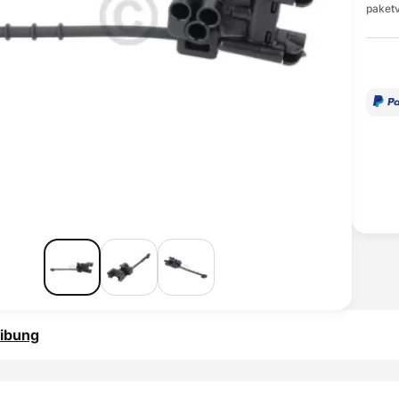
paketv
ibung