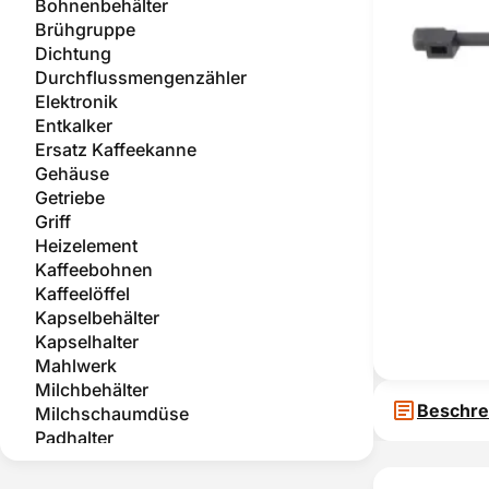
Bohnenbehälter
Brühgruppe
Dichtung
Durchflussmengenzähler
Elektronik
Entkalker
Ersatz Kaffeekanne
Gehäuse
Getriebe
Griff
Heizelement
Kaffeebohnen
Kaffeelöffel
Kapselbehälter
Kapselhalter
Mahlwerk
Milchbehälter
Beschre
Milchschaumdüse
Padhalter
Pflege und Wartung
Pumpe