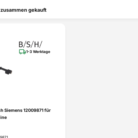
TQ507D03/01
t zusammen gekauft
TQ507D02/02
1-3 Werktage
TQ503R01/02
TQ517D03/02
TQ518DF3/02
TQ515D03/02
h Siemens 12009871 für
TQ515D09/02
ine
TQ507DF03/10
09871