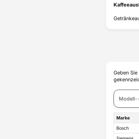
Kaffeeaus
Rohr
Schalter
Getränkeau
Schlauch
Sicherung
Sieb
Sondersortiment
Thermostat
Tresterbehälter
Ventil
Wasserfilter
Geben Sie 
Wassertank
gekennzeic
Zubehör
Marke
Bosch
Siemens