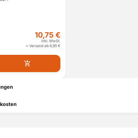
TQ507D03/10
TQ507D02/10
TQ505D09/10
10,75 €
TI9553X1RW/10
inkl. MwSt.
+ Versand ab 6,95 €
TI955209RW/10
TI924301RW/10
TI9558X1DE/10
TI923309RW/10
ungen
TI9573X1RW/10
TI924501DE/10
 hilft uns, uns ständig zu
kosten
TI955F09DE/10
 und anderen Kunden bei
heidung zu helfen.
TQ503D01/10
RODUKT BEWERTEN
TI9578X1DE/10