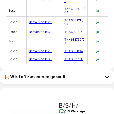
5
TKN68E750B/
Bosch
ja
04
TCA6001CH/
Bosch
Benvenuto B 20
ja
04
Bosch
Benvenuto B 30
TCA6301/05
ja
TKN68E750/0
Bosch
ja
4
Bosch
Benvenuto B 20
TCA6001/04
ja
Bosch
Benvenuto B 30
TCA6301/04
ja
TCA6301CH/0
Bosch
Benvenuto B 30
ja
4
Wird oft zusammen gekauft
TKN68E750/0
Bosch
ja
3
TKN68E750B/
Bosch
ja
03
TKN68E751/0
Bosch
ja
3
1-3 Werktage
Bosch
Exclusiv B 25
TCA60F9/04
ja