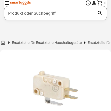
0
Suche
Ersatzteile für Ersatzteile Haushaltsgeräte
Ersatzteile f
Home