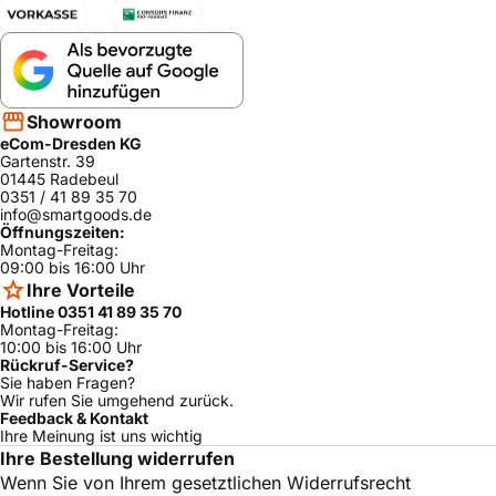
TCA6401CH/
Bosch
Surpresso S 50
ja
02
Bosch
Benvenuto B 40
TCA6401/01
ja
TCA6401CH/
Showroom
Bosch
Benvenuto B 40
ja
01
eCom-Dresden KG
Gartenstr. 39
Bosch
Benvenuto B 70
TCA6801/01
ja
01445 Radebeul
0351 / 41 89 35 70
TCA6801CH/0
Bosch
Benvenuto B 70
ja
info@smartgoods.de
1
Öffnungszeiten:
Montag-Freitag:
Bosch
Benvenuto Classic
TCA5401/01
ja
09:00 bis 16:00 Uhr
TCA5401CH/
Ihre Vorteile
Bosch
Benvenuto Classic
ja
01
Hotline 0351 41 89 35 70
Montag-Freitag:
Bosch
Benvenuto B 40
TCA6401/02
ja
10:00 bis 16:00 Uhr
Rückruf-Service?
TCA6401GB/0
Bosch
Benvenuto B 40
ja
Sie haben Fragen?
2
Wir rufen Sie umgehend zurück.
Feedback & Kontakt
Bosch
Benvenuto B 70
TCA6801/02
ja
Ihre Meinung ist uns wichtig
TCA6801CH/0
Ihre Bestellung widerrufen
Bosch
Benvenuto B 70
ja
2
Wenn Sie von Ihrem gesetztlichen Widerrufsrecht