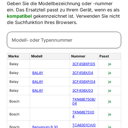
Geben Sie die Modellbezeichnung oder -nummer
ein. Das Ersatzteil passt zu Ihrem Gerät, wenn es als
kompatibel
gekennzeichnet ist. Verwenden Sie nicht
die Suchfunktion Ihres Browsers.
Marke
Modell
Nummer
Passt
Balay
3CF458XP/05
ja
Balay
BALAY
3CF458X/04
ja
Balay
BALAY
3CF458XP/04
ja
Balay
BALAY
3CF458X/03
ja
TKN68E75GB/
Bosch
ja
04
TKN68E751/0
Bosch
ja
4
TCA6301CH/0
Bosch
Benvenuto B 30
ja