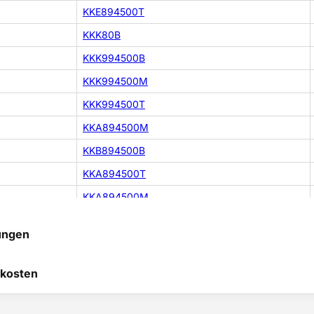
KKE894500T
KKK80B
KKK994500B
KKK994500M
KKK994500T
KKA894500M
KKB894500B
KKA894500T
KKA894500M
KKK994500M
ungen
KKK994500M
PSC8000T
 hilft uns, uns ständig zu
kosten
 und anderen Kunden bei
KKK994500T
heidung zu helfen.
TC9NK8B