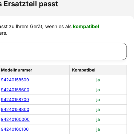
 Ersatzteil passt
sst zu Ihrem Gerät, wenn es als
kompatibel
ers.
Modellnummer
Kompatibel
94240158500
ja
94240158600
ja
94240158700
ja
94240158800
ja
94240160000
ja
94240160100
ja