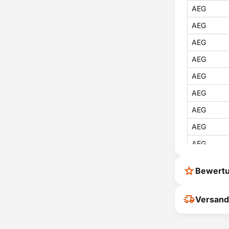
AEG
AEG
AEG
AEG
AEG
AEG
AEG
AEG
AEG
AEG
Bewert
AEG
AEG
Ihr Feedback
Versand
verbessern
AEG
ihrer Entsc
AEG