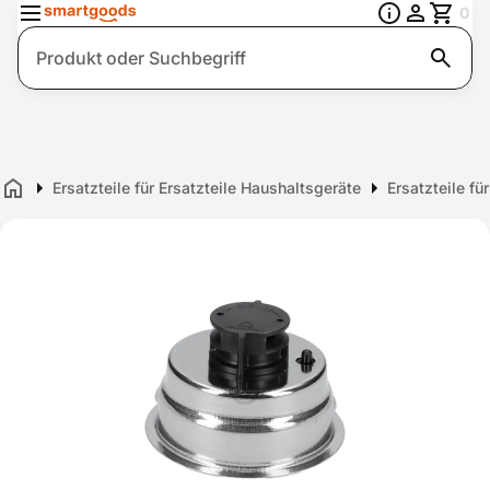
0
Suche
Ersatzteile für Ersatzteile Haushaltsgeräte
Ersatzteile f
Home