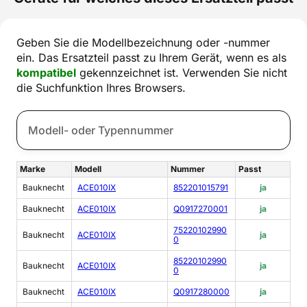
Geben Sie die Modellbezeichnung oder -nummer
ein. Das Ersatzteil passt zu Ihrem Gerät, wenn es als
kompatibel
gekennzeichnet ist. Verwenden Sie nicht
die Suchfunktion Ihres Browsers.
Marke
Modell
Nummer
Passt
Bauknecht
ACE010IX
852201015791
ja
Bauknecht
ACE010IX
Q0917270001
ja
75220102990
Bauknecht
ACE010IX
ja
0
85220102990
Bauknecht
ACE010IX
ja
0
Bauknecht
ACE010IX
Q0917280000
ja