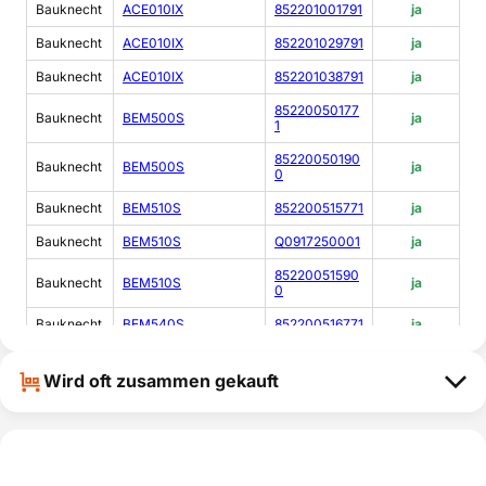
Bauknecht
ACE010IX
852201001791
ja
Bauknecht
ACE010IX
852201029791
ja
Bauknecht
ACE010IX
852201038791
ja
85220050177
Bauknecht
BEM500S
ja
1
85220050190
Bauknecht
BEM500S
ja
0
Bauknecht
BEM510S
852200515771
ja
Bauknecht
BEM510S
Q0917250001
ja
85220051590
Bauknecht
BEM510S
ja
0
Bauknecht
BEM540S
852200516771
ja
Bauknecht
CLS01IX
859102015791
ja
Wird oft zusammen gekauft
Bauknecht
CLS01IX
Q0917320001
ja
85999096686
Bauknecht
CM5038IXH
ja
0
85999096664
Bauknecht
CM5038IXHA
ja