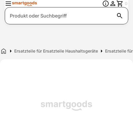
0
Suche
Ersatzteile für Ersatzteile Haushaltsgeräte
Ersatzteile f
Home