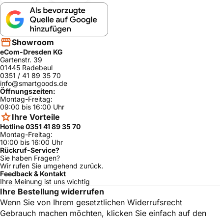
Neff
CL9TX11X0/05
ja
Neff
CL9TX11X0/02
ja
Neff
CL9TX11Y0/02
ja
Showroom
eCom-Dresden KG
Neff
CL9TX11X0/04
ja
Gartenstr. 39
01445 Radebeul
Neff
CL9TX11Y0/04
ja
0351 / 41 89 35 70
info@smartgoods.de
Siemens
CT718L1B0/04
ja
Öffnungszeiten:
Montag-Freitag:
Siemens
CT718L1B0/01
ja
09:00 bis 16:00 Uhr
Siemens
CT718L1W0/01
ja
Ihre Vorteile
Hotline 0351 41 89 35 70
Siemens
CT718L1B0/02
ja
Montag-Freitag:
10:00 bis 16:00 Uhr
Siemens
CT718L1W0/02
ja
Rückruf-Service?
Sie haben Fragen?
Siemens
CT718L1B0/03
ja
Wir rufen Sie umgehend zurück.
Feedback & Kontakt
Siemens
CT718L1W0/05
ja
Ihre Meinung ist uns wichtig
Ihre Bestellung widerrufen
Siemens
CT718L1B0/05
ja
Wenn Sie von Ihrem gesetztlichen Widerrufsrecht
Siemens
CT718L1B0/06
ja
Gebrauch machen möchten, klicken Sie einfach auf den