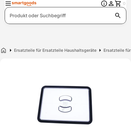
0
Suche
Ersatzteile für Ersatzteile Haushaltsgeräte
Ersatzteile f
Home