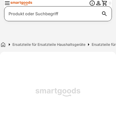
0
Suche
Ersatzteile für Ersatzteile Haushaltsgeräte
Ersatzteile f
Home