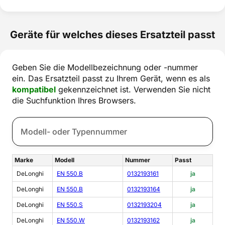
Geräte für welches dieses Ersatzteil passt
Geben Sie die Modellbezeichnung oder -nummer
ein. Das Ersatzteil passt zu Ihrem Gerät, wenn es als
kompatibel
gekennzeichnet ist. Verwenden Sie nicht
die Suchfunktion Ihres Browsers.
Marke
Modell
Nummer
Passt
DeLonghi
EN 550.B
0132193161
ja
DeLonghi
EN 550.B
0132193164
ja
DeLonghi
EN 550.S
0132193204
ja
DeLonghi
EN 550.W
0132193162
ja