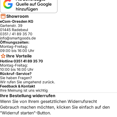
F511 RE
DeLonghi
LATTISSIMA&shy;TO
5513295081
ja
UCH
Showroom
F511 RE
eCom-Dresden KG
DeLonghi
LATTISSIMA&shy;TO
5513295051
ja
Gartenstr. 39
UCH
01445 Radebeul
F511 RE
0351 / 41 89 35 70
DeLonghi
LATTISSIMA&shy;TO
5513295021
ja
info@smartgoods.de
UCH
Öffnungszeiten:
Montag-Freitag:
F511 BK
09:00 bis 16:00 Uhr
DeLonghi
LATTISSIMA&shy;TO
5513295391
ja
Ihre Vorteile
UCH
Hotline 0351 41 89 35 70
F511 BK
Montag-Freitag:
DeLonghi
LATTISSIMA&shy;TO
5513295361
ja
10:00 bis 16:00 Uhr
UCH
Rückruf-Service?
Sie haben Fragen?
F511 BK
Wir rufen Sie umgehend zurück.
DeLonghi
LATTISSIMA&shy;TO
5513295301
ja
Feedback & Kontakt
UCH
Ihre Meinung ist uns wichtig
Ihre Bestellung widerrufen
F511 BK
DeLonghi
LATTISSIMA&shy;TO
5513295211
ja
Wenn Sie von Ihrem gesetztlichen Widerrufsrecht
UCH
Gebrauch machen möchten, klicken Sie einfach auf den
F511 BK
"Widerruf starten"-Button.
DeLonghi
LATTISSIMA&shy;TO
5513295181
ja